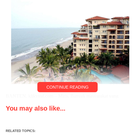
CONTINUE READING
BANTEN, klikviral.com – Miris, Banyak masyarakat yang
sehari hari nya mengais rejeki di sepanjang pantai dan
You may also like...
Pengusaha wisata terpaksa gulung tikar akibat Sepinya
pengunjung yang berlibur ke wisata pantai dari mulai Anyer,
Cinangka, Carita hingga Tanjung Lesung, Sumur, Kabupaten
RELATED TOPICS:
Pandeglang, Banten, hal ini dirasakan Sejak Terjadinya Bencana