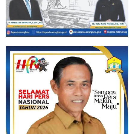
keindahan sumber daya alam destinasi wisata pantai Selat Sunda,
yang bisa memberikan rasa nyaman para wisatawan domestik
maupun mancanegara, untuk kembali berwisata dan berkunjung
ke pantai.
Lebih lanjut Rezqi berharap,” Pemerintah Daerah, Pemerintah
Provinsi Banten, secara intens dan responsif untuk segera
melakukan Counter Back serta konsisten mempromosikan
keindahan destinasi wisata pantai anyar carita,dan tanjung lesung
tujuannya untuk mendongkrak arus wisatawan yang berkunjung
dan berlibur untuk melihat keindahan sumber daya alam
destinasi wisata pantai Selat Sunda, tentunya hal tersebut akan
membangkitkan dan memulihkan kembali perekonomian
masyarakat disepanjang pesisir pantai, dan selanjutnya
berdampak positif bagi Pendapatan Asli Daerah (PAD)
Kabupaten/Kota yang ada di wilayah Provinsi Banten.
Kita bercermin counter back dari Pemprov Jabar, sekalipun