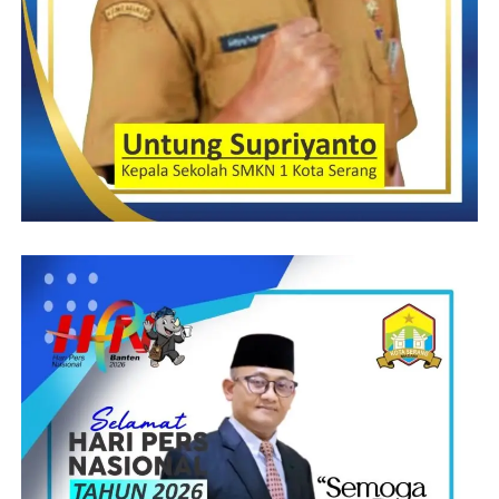
Cianjur di guncang Bencana Longsor, tetapi Destinasi Wisata
Puncak tetap ramai dikunjungi oleh Wisatawan pada Libur Natal
dan Tahun Baru 2023 yang baru lalu.” Tukas Rezqi.
(YEN/RG)
Post Views:
20