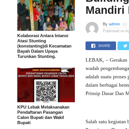
Mandiri
By
admin
Published on
A
Kolaborasi Antara Intansi
Atasi Stunting
(konstanting)di Kecamatan
SHARE
Bayah Dalam Upaya
Turunkan Stunting.
LEBAK, – Gerakan P
wadah pengembangan
adalah suatu proses 
dalam berbagai bent
Prinsip Dasar Dan 
KPU Lebak Melaksanakan
Pendaftaran Pasangan
Calon Bupati dan Wakil
Salah satu kegiatan
Bupati