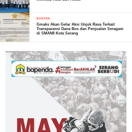
pentingnya meningkatkan kualitas salat lima waktu di kehidupan
kita sehari-hari.” Tuturnya
BANTEN
Gmaks Akan Gelar Aksi Unjuk Rasa Terkait
Lebih lanjut pesan terpenting adalah tidak berpisah dengan
Transparansi Dana Bos dan Penjualan Seragam
Alquran, di mana pun berada. “anak-anak, kami berharap kalian
di SMAN8 Kota Serang
tetap bersama Alquran. Karena kemuliaan seseorang akan
diangkat derajatnya, dan menentukan kualitas seseorang adalah
Alquran,” tegasnya.
Dia juga mengingatkan para siswa agar istiqamah menjaga dan
berusaha menghafal Al Qur’an serta mengamalkan isi Al Qur’an
serta mendakwahkan. Karena sesungguhnya sebaik-baik
manusia adalah yang bermanfaat untuk orang lain. Selain itu
juga disampaikan bahwa sebaik-baik dari kita adalah yang
mengajarkan Al Qur’an dan mengamalkannya.” Harapnya
Isra Mi’raj mengajarkan bahwa dengan tekad yang kuat dan
kegigihan, segala hal yang dianggap mustahil dapat diatasi.