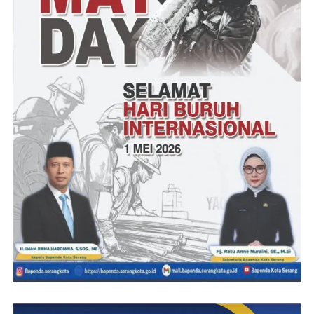
Dalam konteks pendidikan di sekolah, Isra Mi’raj juga
mengajarkan pentingnya peningkatan kualitas diri melalui
pembelajaran dan pengembangan kompetensi untuk memiliki
semangat yang sama dalam mengejar cita-cita dan meraih
prestasi di bidang akademik dan non-akademik,” tutupnya
Cecep – Tim
Post Views:
18