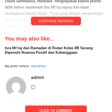
Dalam sambutanya, Mundakir mengingatkan kepeda peserta
didik bahwa momentum Isra Mi’raj supaya kita dapat
meningkatan ibadah sholat. “Anak-anak dengan memperingati
Isra Mi’raj, kami berharap anak-anak untuk senantiasa
CONTINUE READING
memantapkan kualitas pelaksanaan shalat, menjaga dan
meningkatkan belajar dan prestasinya demi menatap masa depan
You may also like...
yang lebih cerah.” Ucap Mundakir
Isra Mi’raj dan Ramadan di Rutan Kelas IIB Serang
Isra Mi’raj juga menyampaikan bahwa acara kali ini juga esensi
Dipenuhi Nuansa Positif dan Kebanggaan
Isra’ Mi’raj adalah evaluasi terhadap shalat yang dilaksanakan.
Siswa diajak untuk disiplin dalam shalat, belajar, patuh kepada
RELATED TOPICS:
ISRA MI'RAJ
kedua orang tua dan guru,tegasnya .
admin
CLICK TO COMMENT