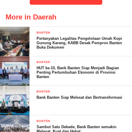
More in Daerah
BANTEN
Pertanyakan Legalitas Pengelolaan Umah Kopi
Gunung Karang, KABB Desak Pemprov Banten
Buka Dokumen
BANTEN
HUT ke-10, Bank Banten Siap Menjadi Bagian
Pada tausyiah Ibu Dr.Hj. Iin Ratna Sumirat,M.Hum.dihadapan
Penting Pertumbuhan Ekonomi di Provinsi
Banten
peserta didik berisi tentang cerita tentang perjalanan isra miraj,
juga motivasi tentang peningkatan ibadah sholat dan mencintai
BANTEN
Al Qur’an agar menjadi peserta didik yang mulia dan terbaik
Bank Banten Siap Melesat dan Bertransformasi
dipandang Manusia dan Allah SWT.
“Peristiwa Isra’ Mi’raj Nabi Muhammad SAW adalah tonggak
sejarah perintah salat. Peringatan peristiwa besar itu tidak hanya
BANTEN
Sambut Satu Dekade, Bank Banten semakin
sebatas seremonial saja, namun harus dipahami sebagai refleksi
Melesat, Kuat dan Hebat