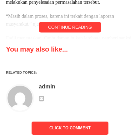
melakukan penyelesaian permasalahan tersebut.
“Masih dalam proses, karena ini terkait dengan laporan
masyarakat,” ujarnya, Senin (05/08/2024).
CONTINUE READING
Fadli menegaskan, Ombudsman bukan lembaga pemberi sanksi,
karena bukan aparat penegak hukum.
You may also like...
“Tapi, hasil Ombudsman adalah tindakan korektif dan atau
rekomendasi yang harus dilaksanakan agar hak hak masyarakat
RELATED TOPICS:
atas pelayanan publik terpenuhi dan masyarakat tidak
dirugikan,” jelasnya.
admin
Karena itu, Fadli meminta agar seluruh pihak dapat terlibat dan
berperan serta dalam kemajuan dunia pendidikan, termasuk
dalam persoalan tersebut.
“Masalah ini memang perlu keterlibatan semua pihak. Kita
CLICK TO COMMENT
sedang mengupayakan upaya penyelesaian terbaik. Agar tidak