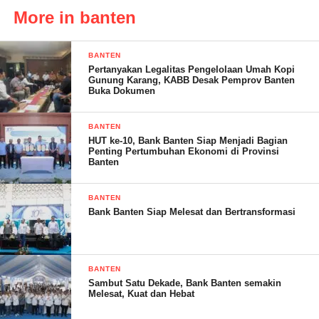
selalu berulang. Peran Kemendikbud, Dindikbud, Pemerintah
More in banten
Daerah (Pemda), dan seluruh komponen masyarakat sangat
diperlukan,” ungkapnya.
BANTEN
Pertanyakan Legalitas Pengelolaan Umah Kopi
Sebelumnya diberitakan, Ratusan Siswa SMPN 1 Kota Serang
Gunung Karang, KABB Desak Pemprov Banten
Belajar di Lantai tanpa alas. Hal tersebut diduga karena
Buka Dokumen
kelebihan murid dalam Penerimaan Peserta Didik Baru (PPDB)
tahun 2024.
BANTEN
HUT ke-10, Bank Banten Siap Menjadi Bagian
Penting Pertumbuhan Ekonomi di Provinsi
Informasi yang didapat, ratusan siswa tersebut terpaksa
Banten
belajar dilantai karena tidak kebagian kursi. Namun,
ada beberapa kelas yang sebagian memiliki kursi, dan
BANTEN
sebagian siswa lainnya duduk di lantai.hal tersebut
Bank Banten Siap Melesat dan Bertransformasi
lantaran adanya penambahan siswa sebanyak dua ruang
kelas, sehingga melebihi kapasitas penerimaan PPDB
SMPN1 Kota Serang.
BANTEN
Salah seorang Walimurid yang enggan disebutkan namanya
Sambut Satu Dekade, Bank Banten semakin
Melesat, Kuat dan Hebat
mengatakan, anaknya telah diterima oleh pihak SMPN 1 Kota