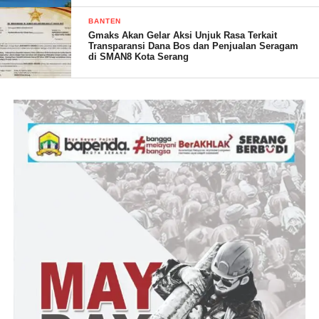
Serang dalam PPDB tahun 2024 melalui jalur zonasi. Namun,
hingga saat ini belum mendapatkan kursi untuk belajar karena
BANTEN
kelebihan siswa.
Gmaks Akan Gelar Aksi Unjuk Rasa Terkait
Transparansi Dana Bos dan Penjualan Seragam
di SMAN8 Kota Serang
“Belum dapat kursi, siswa nya kebanyakan daripada
kursi yang ada,” ujarnya, Jumat (02/08/2024). (Dinar)
Post Views:
17