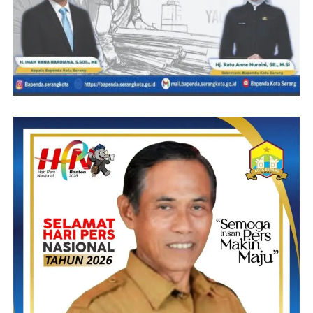
mereka sendiri yang tidak menyetorkannya tentu ini catatan
buruk bagi Disperindag Lebak.
Dan bukan hanya sekedar hanya dikembalikan uangnya lalu
kemudian selesai, lantas aspek hukum dan tatanan aturannya
bagaimana, kami minta untuk ditindak sesuai aturan yang
berlaku,” tandasnya.
R.Haryanto
Post Views:
23