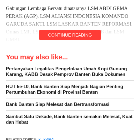
Gabungan Lembaga Bersatu dinataranya LSM ABDI GEMA
PERAK (AGP), LSM ALIANSI INDONESIA KOMANDO
GARUDA SAKTI, LSM LASKAR BANTEN REPORMASI,
Ormas LMP, LSM GTR BANTEN, LSM GPBB dan LSM
CONTINUE READING
GMBI.
You may also like...
Ketua LSM Alianasi Indonesia Komando Garuda Sakti Toni
Pertanyakan Legalitas Pengelolaan Umah Kopi Gunung
Karang, KABB Desak Pemprov Banten Buka Dokumen
Firmansyah mengaku prihatin adanya kebocoran PAD di Dinas
Perdagangan Kabupaten Lebak. Menurutnya, hal tersebut
HUT ke-10, Bank Banten Siap Menjadi Bagian Penting
tersebut akibat lemahnya pengawasan dan keteledoran Kepala
Pertumbuhan Ekonomi di Provinsi Banten
Dinas selaku pimpinan di Dinas Perdagangan Lebak, atau, kata
Bank Banten Siap Melesat dan Bertransformasi
dia dugaan adanya kesengajaan yang berujung merugikan
daerah.
Sambut Satu Dekade, Bank Banten semakin Melesat, Kuat
dan Hebat
RELATED TOPICS:
KLIKVIRAL