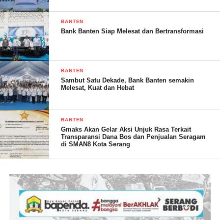
Perindag Lebak, hal itu menurutnya, selain merugikan daerah,
masyarakat juga pasti dirugikan.
BANTEN
Bank Banten Siap Melesat dan Bertransformasi
“Secara otomatis masyarakat juga dirugikan. Hasil keringat
masyarakat untuk membayar retribusi ke daerah tapi gak
BANTEN
Sambut Satu Dekade, Bank Banten semakin
dibayarkan, ini sangat miris dan harus ditindaklanjuti oleh semua
Melesat, Kuat dan Hebat
pihak, baik APH maupun pemerintah kabupaten Lebak,”ujarnya.
BANTEN
Gmaks Akan Gelar Aksi Unjuk Rasa Terkait
Transparansi Dana Bos dan Penjualan Seragam
Senada, Iwan Setiawan Ketua Gerakan Tranparansi Rakyat
di SMAN8 Kota Serang
Banten (GTR) juga mengaku akan berkoordinasi dengan
delapan Lembaga untuk menggelar aksi unjuk rasa sebagai
bentuk keperdulian para Lemabaga di Lebak terhadap
pendapatan asli daerah.