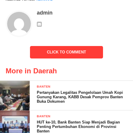
“Miris kami mendengar adaya kebocoran PAD ini. Jelas kami
delapan Lembaga Bersatu di GLB tidak akan tinggal diam
admin
mengetahui kebocoran PAD ini. Dan kami siap mengawal
Burham melaporkan Kepala Dinas Peridag Lebak ke APH,”
tegas Toni Firmansyah salah satu anggota GLB pada awak
media, Minggu (16/7/2023).
CLICK TO COMMENT
More in Daerah
BANTEN
Pertanyakan Legalitas Pengelolaan Umah Kopi
Gunung Karang, KABB Desak Pemprov Banten
Buka Dokumen
BANTEN
HUT ke-10, Bank Banten Siap Menjadi Bagian
Toni juga menyayangkan terjadinya kebocoran di Dinas
Penting Pertumbuhan Ekonomi di Provinsi
Banten