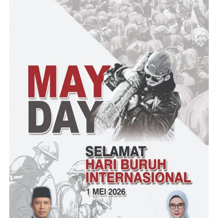
“Saya sudah berkordinasi dengan sejumlah Lembaga yang
tergabung di GLB untuk menggelar aksi, dan kawan kawan
sepakat dan siap mengawal persoalan tersebut hingga
tuntas,”kata Iwan.
Lanjut Iwan, pihaknya bersama Gabungan Lembaga Bersatu
mengaku miris dan prihatin terjadinya kebocoran PAD di
Disperindag Lebak hingga puluhan juta rupiah. Menurut Iwan,
retribusi tersebut seharusnya disetorkan ke daerah untuk
pembangunan di berbagai sektor yang ada di Kabupaten Lebak.
“Jika hal seperti itu dibiarkan begitu saja, bagaimana Kabupaten
Lebak dapat berkembang, dan tentu tindakan tersebut juga
melawan hukum. Masyarakat dituntut membayar retribusi, tapi