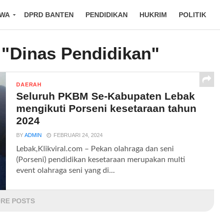
IWA
DPRD BANTEN
PENDIDIKAN
HUKRIM
POLITIK
 "Dinas Pendidikan"
DAERAH
Seluruh PKBM Se-Kabupaten Lebak
mengikuti Porseni kesetaraan tahun
2024
BY
ADMIN
FEBRUARI 24, 2024
Lebak,Klikviral.com – Pekan olahraga dan seni
(Porseni) pendidikan kesetaraan merupakan multi
event olahraga seni yang di...
RE POSTS