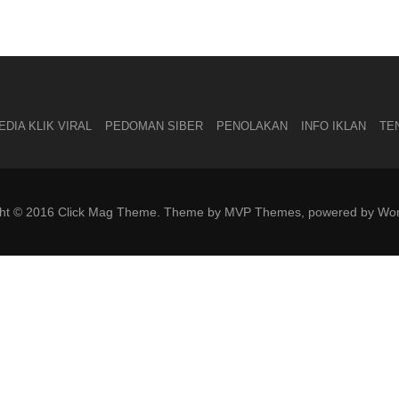
DIA KLIK VIRAL
PEDOMAN SIBER
PENOLAKAN
INFO IKLAN
TE
ght © 2016 Click Mag Theme. Theme by MVP Themes, powered by Wor