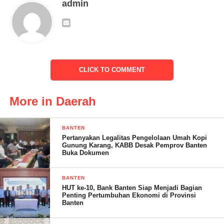
admin
kebersamaan setiap individu dalam melakukan suatu kegiatan
yang bersifat positif, dengan diadakannya Porseni ini selain
sarana untuk pengembangan bakat dan minat para peserta didik
kesetaraan juga untuk menjunjung tinggi sportifitas dan berani
mengakui kekalahan, ungkapnya.
CLICK TO COMMENT
More in Daerah
BANTEN
Pertanyakan Legalitas Pengelolaan Umah Kopi
Gunung Karang, KABB Desak Pemprov Banten
Buka Dokumen
BANTEN
HUT ke-10, Bank Banten Siap Menjadi Bagian
Penting Pertumbuhan Ekonomi di Provinsi
Kepala dinas pendidikan dalam sambutan nya sekaligus
Banten
membuka kegiatan Porseni bahwa Kegiatan ini ajang untuk