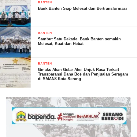
memberikan ruang bagi peserta didik bakat-bakat potensial yang
BANTEN
Bank Banten Siap Melesat dan Bertransformasi
ada peserta didik PKBM khususnya yang ada di kabupaten
lebak dan bisa menyalurkan bakatnya di gelaran Porseni
ini,ungkap nya.
BANTEN
Sambut Satu Dekade, Bank Banten semakin
Melesat, Kuat dan Hebat
Salah satu peserta tenis meja dari Lebak selatan kec cihara judin
mengatakan bahwa saya senang mengikuti Porseni ini semoga
BANTEN
saya juara.
Gmaks Akan Gelar Aksi Unjuk Rasa Terkait
Transparansi Dana Bos dan Penjualan Seragam
di SMAN8 Kota Serang
(Rudi Haryanto)
Post Views:
20