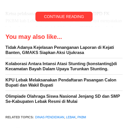
Ketua pelaksana kegiatan sekaligus ketua forum DPD FK
CONTINUE READING
PKBM kab Lebak, Habibullah dalam sambutan nya menyatakan
bahwa kegiatan di ikuti oleh 32 lembaga PKBM di luar ka lapas,
dan di ikuti 120 peserta. Adapun jenis lomba yaitu itu lomba
You may also like...
catur, tenis meja, kaligrafi dan solo, dan merebutkan juara 1,2
Tidak Adanya Kejelasan Penanganan Laporan di Kejati
dan 3 serta ada juara umum, dalam kegiatan Porseni ini kami
Banten, GMAKS Siapkan Aksi Ujukrasa
ambil tema “mewujudkan pendidikan kesetaraan yang mandiri
dan berprestasi” Dan semoga kegiatan ini berjalan lancar dan
Kolaborasi Antara Intansi Atasi Stunting (konstanting)di
Kecamatan Bayah Dalam Upaya Turunkan Stunting.
tidak ada halangan apapun serta kami menunjukan bahwa
eksistensi program kesetraan di kab Lebak selalu ada dan
KPU Lebak Melaksanakan Pendaftaran Pasangan Calon
terdepan. “Ungkap habib.
Bupati dan Wakil Bupati
Olimpiade Olahraga Siswa Nasional Jenjang SD dan SMP
Se-Kabupaten Lebak Resmi di Mulai
Di sela sela kegiatan Kabid PAUDNI YUNIRA mengatakan
bahwa Secara umum manfaat pendidikan pekan olahraga dan
RELATED TOPICS:
DINAS PENDIDIKAN
,
LEBAK
,
PKBM
seni bagi siswa adalah untuk membentuk potensi diri dan