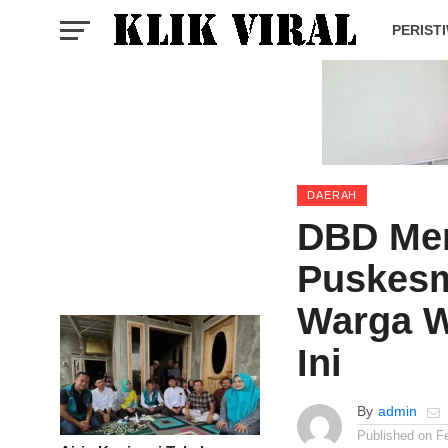
PERIST
DAERAH
DBD Men
Puskesm
Warga W
Ini
By
admin
Published on
F