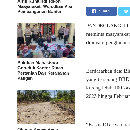
Airin Kunjungi Tokoh
Masyarakat, Wujudkan Visi
Pembangunan Banten
SHARE
PANDEGLANG, klikv
meminta masyaraka
dimusim penghujan i
Puluhan Mahasiswa
Geruduk Kantor Dinas
Berdasarkan data B
Pertanian Dan Ketahanan
Pangan
yang terserang DBD 
kurang lebih 100 ka
2023 hingga Februar
“Kasus DBD sampai t
Oknum Kades Raup