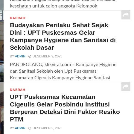
kesehatan untuk calon anggota Kelompok
Penyelenggara...
DAERAH
Budayakan Perilaku Sehat Sejak
Dini : UPT Puskesmas Gelar
Kampanye Hygiene dan Sanitasi di
Sekolah Dasar
BY
ADMIN
DESEMBER 9, 2023
PANDEGLANG, klikviral.com – Kampanye Hygiene
dan Sanitasi Sekolah oleh Upt Puskesmas
Kecamatan Cigeulis Kampanye Hygiene Sanitasi
Sekolah adalah...
DAERAH
UPT Puskesmas Kecamatan
Cigeulis Gelar Posbindu Institusi
Berperan Deteksi Dini Faktor Resiko
PTM
BY
ADMIN
DESEMBER 5, 2023