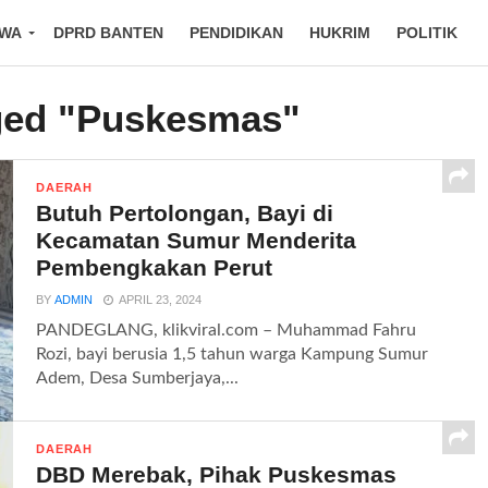
IWA
DPRD BANTEN
PENDIDIKAN
HUKRIM
POLITIK
gged "Puskesmas"
DAERAH
Butuh Pertolongan, Bayi di
Kecamatan Sumur Menderita
Pembengkakan Perut
BY
ADMIN
APRIL 23, 2024
PANDEGLANG, klikviral.com – Muhammad Fahru
Rozi, bayi berusia 1,5 tahun warga Kampung Sumur
Adem, Desa Sumberjaya,...
DAERAH
DBD Merebak, Pihak Puskesmas