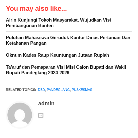
Menurut dia, dengan tidak adanya pencegahan, korban akibat
You may also like...
terjangkit DBD kemungkinan bisa bertambah. Untuk itu, dia
berharap, pemerintah jangan menutup mata dengan adanya
Airin Kunjungi Tokoh Masyarakat, Wujudkan Visi
Pembangunan Banten
wabah DBD ini.
Puluhan Mahasiswa Geruduk Kantor Dinas Pertanian Dan
“Kalau dibiarkan seperti ini, tampak ada tindakan pencegahan
Ketahanan Pangan
korban bisa bertambah. Jangan sampai nanti menunggu ada yang
Oknum Kades Raup Keuntungan Jutaan Rupiah
mati dulu akibat DBD ini baru bertindak,” tuturnya.
Ta’aruf dan Pemaparan Visi Misi Calon Bupati dan Wakil
Bupati Pandeglang 2024-2029
RELATED TOPICS:
DBD
,
PANDEGLANG
,
PUSKESMAS
admin
Kepala Puskesmas Labuan Sri Rezeki mengatakan, dengan