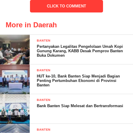
CLICK TO COMMENT
adanya warga yang diduga terkena DBD pihaknya akan
mengecek kelapangan apakah itu akibat DBD atau yang lain.
More in Daerah
“Kita harus tau dulu penyakitnya, hasil dari lab nya itu apakah
DBD atau apa,” katanya.
BANTEN
Pertanyakan Legalitas Pengelolaan Umah Kopi
Gunung Karang, KABB Desak Pemprov Banten
Buka Dokumen
Menurut dia, pihaknya tidak bisa melakukan foging, karena
harus melihat dulu kondisi rumah dan lingkungannya seperti apa.
BANTEN
HUT ke-10, Bank Banten Siap Menjadi Bagian
Penting Pertumbuhan Ekonomi di Provinsi
“Kalau mau foging juga kita harus melihat apakah kondisi
Banten
rumahnya, apakah ada jentik nyamuknya. Kalau ada kita berikan
Abate, untuk memberantas jentik nyamuk tersebut. Nanti saya
BANTEN
turunkan tim kelapangan untuk melakukan pengecekan,”
Bank Banten Siap Melesat dan Bertransformasi
ujarnya.
BANTEN