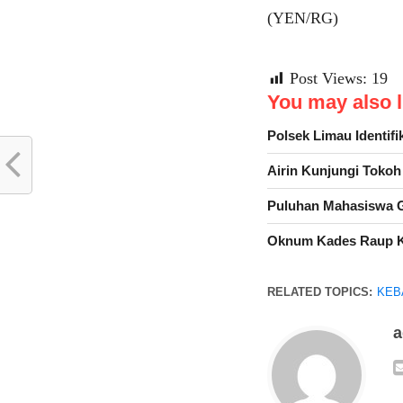
(YEN/RG)
Post Views:
19
You may also li
Polsek Limau Identif
Airin Kunjungi Toko
Puluhan Mahasiswa G
Oknum Kades Raup K
RELATED TOPICS:
KEB