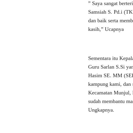
” Saya sangat bert
Samsiah S. Pd.i (T
dan baik serta membe
kasih,” Ucapnya
Sementara itu Kepa
Guru Sarlan S.Si y
Hasim SE. MM (SEKM
kampung kami, dan s
Kecamatan Munjul, k
sudah membantu mas
Ungkapnya.