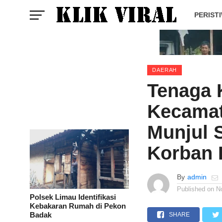
PERIST
DAERAH
Tenaga 
Kecama
Munjul 
Korban 
By
admin
Published on
N
Polsek Limau Identifikasi
Kebakaran Rumah di Pekon
Badak
SHARE