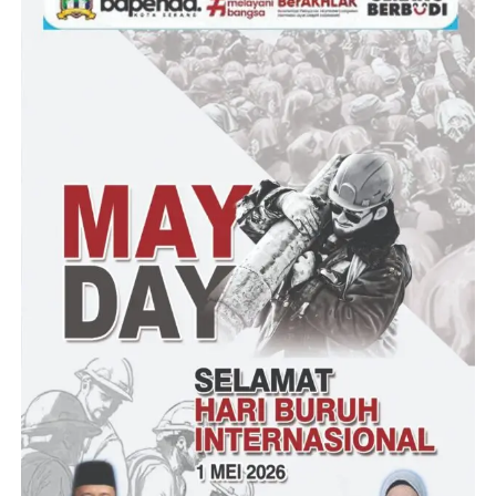
“Bisa dipastikan, jika pihak DPMPD bungkam dan acuh
terhadap persoalan VN tersebut, bahwa dengan beraninya
oknum Kades yang mengancam warga nya, agar mengikuti
arahan pada pemilu 2024 mendatang, pihak DPMPD pun diduga
mengetahui bahkan seakan mendukung dengan langkah oknum
Kades di Kecamatan Angsana tersebut” lanjutnya
Dalam kesempatan bincang-bincang terakhirnya, Rizaludin, SH
pun meminta kepada pihak Sentra Gakumdu Kabupaten
Pandeglang segera ambil langkah terbaik, karena bukan hanya
persoalan menjelang pemilu, tapi dengan adanya nada ancaman
bagi warga pun perlu disikapi, karena hal tersebut pun sudah
bisa dikategorikan kepada tindakan pidana murni, karena
bernada ancaman.