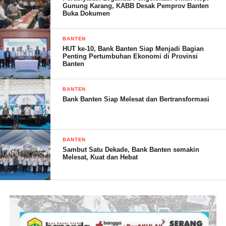
Gunung Karang, KABB Desak Pemprov Banten
Buka Dokumen
BANTEN
HUT ke-10, Bank Banten Siap Menjadi Bagian
Penting Pertumbuhan Ekonomi di Provinsi
Banten
BANTEN
Bank Banten Siap Melesat dan Bertransformasi
Iklan FOKAR 24
Lebih lanjut, Rizal sapaan akrab pria asli kelahiran Pandeglang
selatan tersebut menambahkan, jika benar adanya sikap acuh
BANTEN
Sambut Satu Dekade, Bank Banten semakin
bahkan seakan mengabaikan persoalan VN yang diduga kuat
Melesat, Kuat dan Hebat
dari Kepala Desa Karangsari tersebut, pihak DPMPD diduga
menjadi salah satu yang mengarahkan kepada pihak oknum
Kepala Desa tersebut, karena menurutnya sangat berani adanya
VN yang bernada ancaman kepada warga yang tidak mau
mengikuti arahan pada Pemilu 2024 mendatang