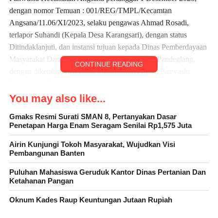
dengan nomor Temuan : 001/REG/TMPL/Kecamtan
Angsana/11.06/XI/2023, selaku pengawas Ahmad Rosadi,
terlapor Suhandi (Kepala Desa Karangsari), dengan status
Ditindaklanjuti, dan instansi tujuan kepada Dinas Pemberdayaan
Masyarakat Dan Pemerintahan Desa (DPMPD) Pandeglang,
CONTINUE READING
dengan diketahui oleh Jojon Sulaeman,SH ketua Panwaslu
Kecamatan Angsana
You may also like...
Gmaks Resmi Surati SMAN 8, Pertanyakan Dasar
Penetapan Harga Enam Seragam Senilai Rp1,575 Juta
Hingga saat ini belum ada kejelasan dari pihak DPMPD
Kabupaten Pandeglang, bahkan Kepala Dinas Pemberdayaan
Airin Kunjungi Tokoh Masyarakat, Wujudkan Visi
Masyarakat Dan Pemerintahan Desa (DPMPD), Bunbun
Pembangunan Banten
(sapaan akrab) enggan memberikan komentar kepada rekan
Puluhan Mahasiswa Geruduk Kantor Dinas Pertanian Dan
media perihal adanya surat rekomendasi yang ditujukan kepada
Ketahanan Pangan
Pemerintah Daerah Kabupaten Pandeglang dalam hal ini
Oknum Kades Raup Keuntungan Jutaan Rupiah
DPMPD