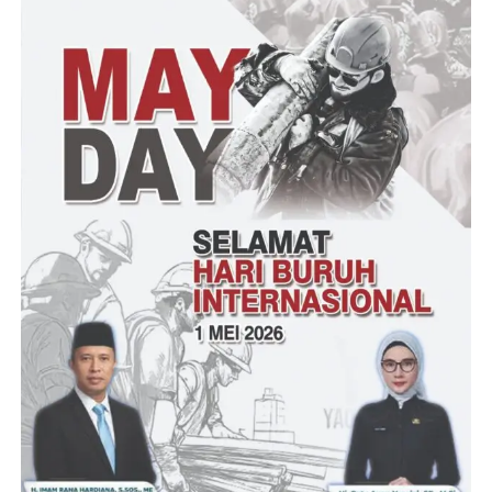
TNI Manunggal Membangun Desa (TMMD) merupakan operasi
bhakti TNI yang dilaksanakan secara terpadu pada lintas sectoral
bersama Kementerian, Lembaga Pemerintahan non Kementerian
, Pemerintah Daerah dan masyarakat sebagai upaya untuk
mendukung program Pemerintah dalam rangka percepatan
pembangunan di daerah. Program TMMD dilaksanakan atas