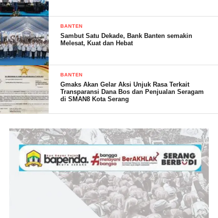
dengan Kepala Desa dan masyarakat.
BANTEN
Tim Wasev menyampaikan Melalui TMMD, TNI akan
Sambut Satu Dekade, Bank Banten semakin
Melesat, Kuat dan Hebat
membantu Pemerintah guna meningkatkan kesejahteraan
masyarakat, meningkatkan wawasan kebangsaan dan kesadaran
bela negara, membantu percepatan pembangunan dan menjaga
BANTEN
Kamtibmas di pedesaan dalam rangka mewujudkan Ketahanan
Gmaks Akan Gelar Aksi Unjuk Rasa Terkait
Transparansi Dana Bos dan Penjualan Seragam
Nasional yang mantap di segala bidang kehidupan masyarakat”
di SMAN8 Kota Serang
ujarnya.
Selain itu Tim Wasev Brigjen TNI Diding Ahmad K, S, Sos.
M.M
menyampaikan ucapan terima kasih yang sebesar-besarnya
kepada Pemerintah Kabupaten Serang atas dukungan dan
kerjasamanya terhadap program yang sama-sama dimiliki
Pemerintah untuk mempercepat akselerasi kesejahteraan
masyarakat.