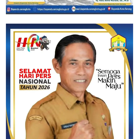
perencanaan yang mengutamakan atas aspirasi dan kepentingan
masyarakat yang dilaksanakan secara integral karena melibatkan
semua unsur-unsur yang terkait yang dimulai dari tingkat Desa,
Kecamatan sampai tingkat Kabupaten dan Kota.
“Dalam pelaksanaan TMMD kali ini marilah kita bersama-sama
bergotong royong untuk saling membantu untuk menyukseskan
program TMMD ke-115 agar hasil pelaksanaan TMMD dapat
dimanfaatkan dan dinikmati oleh masyarakat dalam jangka
panjang, dan dapat meningkatkan kesejahteraan masyarakat serta
kemanunggalan TNI bersama masyarakat” harapnya.
Suheli-RG
Post Views:
14