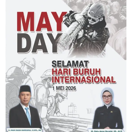
Dalam kutipan keterangannya, di sela- sela acara TMMD,
komandan satuan penugasan (Dansatgas) TMMD Ke – 119
Kodim 0602/Serang Letnan Kolonel Inf. Mulyo Junaidi, S.E,
M.Tr(Han) mengatakan program TMMD Ke – 119 ini sebagai
upaya meningkatkan kesejahteraan masyarakat dengan
memberikan akses penghubung antara kedua kabupaten, serta
mewujudkan kemanunggalan TNI dengan rakyat.
Senada menurut Dan SSK TMMD ke – 119 Kapten Inf. Irwan
Agustia, di setiap kegiatan TMMD yang diselenggarakan Kodim
0602 / Serang, mendapatkan respon positif dari masyarakat,
sehingga selalu tercipta kemanunggalan antara TNI dengan
rakyat, jelasnya.