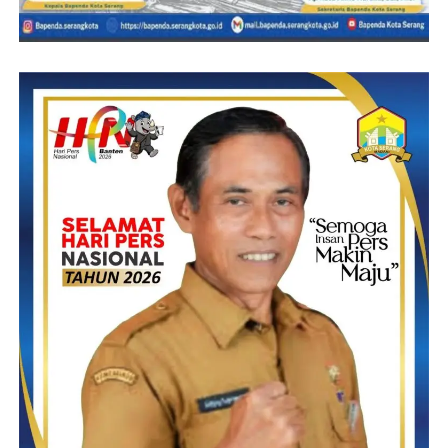
” Kegiatan TMMD selain untuk meningkatkan kesejahteraan
dan kemajuan pembangunan juga upaya pemerataan
pembangunan di tingkat desa agar masyarakat semakin produktif
sehingga mampu meningkatkan ekonomi dan kesejahteraan
keluarga serta memelihara hidup bergotong royong yang sudah
ada di masyarakat.”
(SN)
Post Views:
18