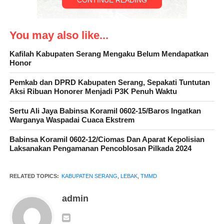
CONTINUE READING
You may also like...
Kafilah Kabupaten Serang Mengaku Belum Mendapatkan
Mengapa pembukaan jalan yang dilaksanakan TMMD Ke – 119
Honor
Kodim 0602 /Serang, ini bisa mengubah tradisi akses jalan
warga, hal ini dikarenakan warga kampung Cisalak, desa
Pemkab dan DPRD Kabupaten Serang, Sepakati Tuntutan
Aksi Ribuan Honorer Menjadi P3K Penuh Waktu
Bojong Pandan, kecamatan Tunjung Teja, Kabupaten Serang,
sehari – hari bila akan beraktifitas ke wilayah tetangganya yaitu
Sertu Ali Jaya Babinsa Koramil 0602-15/Baros Ingatkan
desa Bojong Cae, kecamatan Cibadak, kabupaten Lebak selalu
Warganya Waspadai Cuaca Ekstrem
menyusuri rel kereta api yang masih aktif, yaitu lintasan rel
Babinsa Koramil 0602-12/Ciomas Dan Aparat Kepolisian
kereta api Merak – Rangkasbitung, bagi pejalan kakinya atau
Laksanakan Pengamanan Pencoblosan Pilkada 2024
bila berkendara harus berjalan memutar. Sebut saja siswi sekolah
MTS Nurul Falah bernama Santi ( bukan nama sebenarnya)
RELATED TOPICS:
KABUPATEN SERANG
,
LEBAK
,
TMMD
yang selalu berjalan kaki menyusuri rel kereta api, baik pulang
dan pergi sekolah tampa menghiraukan bahaya akan datangnya
admin
kereta api yang bisa mencelakakan dirinya, rel kereta api yang
selalu dilewati oleh Santi dan kawan – kawannya ini menjadikan