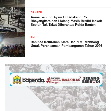
bersama – sama antara komponen TNI/Polri dan masyarakat ini,
selain akan mengubah tradisi akses jalan warga, diharapkan juga
BANTEN
Arena Sabung Ayam Di Belakang RS
mengubah jalur distribusi ekonomi dan lalu lintas berkendara
Bhayangkara dan Lialang Masih Berdiri Kokoh
serta jalan orang ke depannya agar lebih ringkas dan cepat tampa
Seolah Tak Takut Diberantas Polda Banten
perlu memutar jalan dan menyusuri rel kereta lagi.
TNI
Babinsa Kelurahan Kiara Hadiri Musrenbang
Untuk Perencanaan Pembangunan Tahun 2026