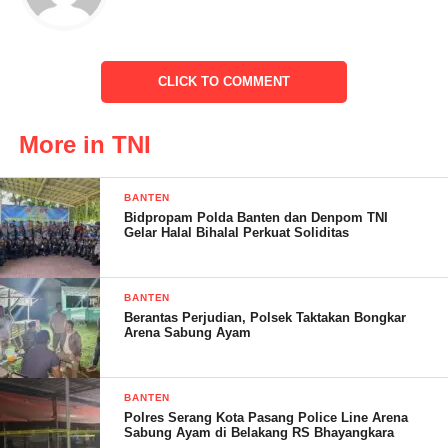
rel kereta yang menjadi pijakan kakinya ini untuk melangkah ke
sekolah baik pulang ataupun pergi ke sekolah, Santi dan kawan
– kawannya pun bersyukur dengan di bukanya akses jalan yang
CLICK TO COMMENT
dikerjakan bapak – bapak TNI ini, sehingga tidak perlu lagi
pulang dan pergi melewati rel kereta api, tapi bisa melewati jalan
yang baru di buka ini, katanya.
More in TNI
BANTEN
Bidpropam Polda Banten dan Denpom TNI
Gelar Halal Bihalal Perkuat Soliditas
BANTEN
Berantas Perjudian, Polsek Taktakan Bongkar
Arena Sabung Ayam
BANTEN
Polres Serang Kota Pasang Police Line Arena
TMMD Ke – 119 Kodim 0602 /Serang yang di buka dari
Sabung Ayam di Belakang RS Bhayangkara
tanggal 20 Februari sampai 20 Maret 2024 yang dikerjakan