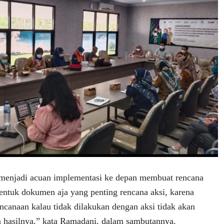
menjadi acuan implementasi ke depan membuat rencana
bentuk dokumen aja yang penting rencana aksi, karena
ncanaan kalau tidak dilakukan dengan aksi tidak akan
 hasilnya,” kata Ramadani, dalam sambutannya.