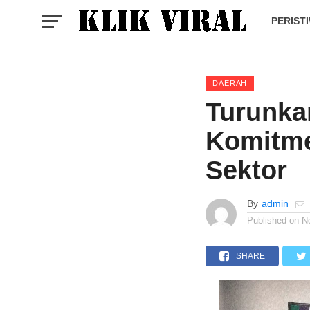
PERIST
DAERAH
Turunkan
Komitme
Sektor
By
admin
Published on
N
SHARE