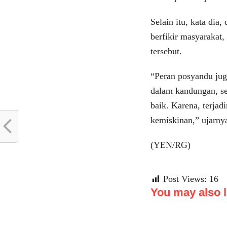
Selain itu, kata di
berfikir masyarakat
tersebut.
“Peran posyandu juga
dalam kandungan, se
baik. Karena, terjad
kemiskinan,” ujarny
(YEN/RG)
Post Views:
16
You may also li