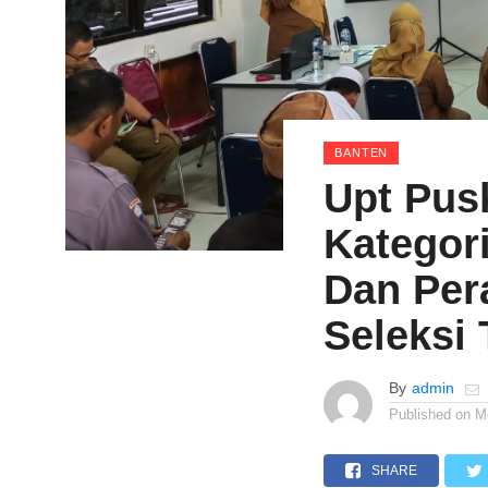
BANTEN
Upt Pus
Kategor
Dan Per
Seleksi 
By
admin
Published on
M
SHARE