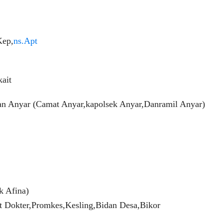
Kep,
ns.Apt
kait
n Anyar (Camat Anyar,kapolsek Anyar,Danramil Anyar)
k Afina)
ait Dokter,Promkes,Kesling,Bidan Desa,Bikor