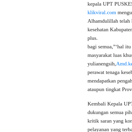
kepala UPT PUSK
klikviral.com
mengun
Alhamdulillah telah 
kesehatan Kabupat
plus.
bagi semua,”‘hal itu
masyarakat luas khu
yulianengsih,
Amd.k
perawat tenaga keseh
mendapatkan pengaha
ataupun tingkat Prov
Kembali Kepala UPT
dukungan semua pih
kritik saran yang k
pelayanan yang terb