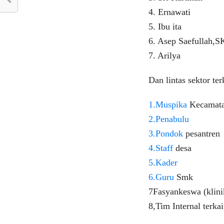
4. Ernawati
5. Ibu ita
6. Asep Saefullah,S
7. Arilya
Dan lintas sektor ter
1.Muspika
Kecamata
2.Penabulu
3.Pondok
pesantren
4.Staff
desa
5.Kader
6.Guru
Smk
7Fasyankeswa (klini
8,Tim Internal terk