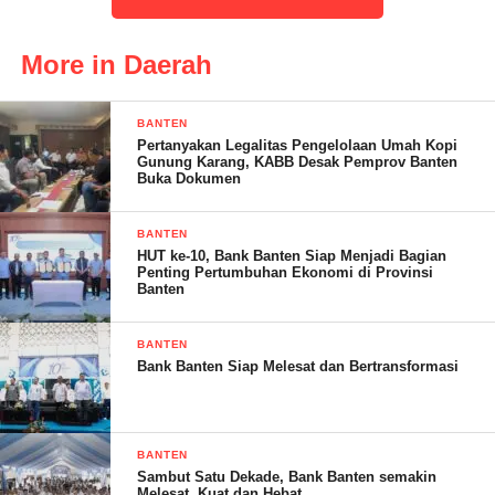
“Kami telah mengajukan kepada dinas terkait baik kabupaten
More in Daerah
maupun provinsi. Tetapi memang sampai saat ini belum ada
informasi untuk dilakukan perbaikan,” ujarnya.
BANTEN
Pertanyakan Legalitas Pengelolaan Umah Kopi
Gunung Karang, KABB Desak Pemprov Banten
Buka Dokumen
BANTEN
(YEN/RG)
HUT ke-10, Bank Banten Siap Menjadi Bagian
Penting Pertumbuhan Ekonomi di Provinsi
Banten
Post Views:
20
BANTEN
Bank Banten Siap Melesat dan Bertransformasi
BANTEN
Sambut Satu Dekade, Bank Banten semakin
Melesat, Kuat dan Hebat