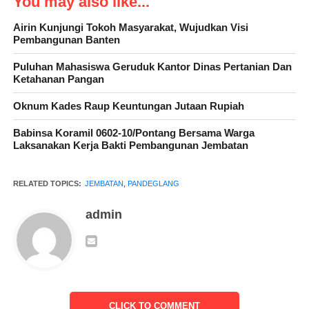
You may also like...
Airin Kunjungi Tokoh Masyarakat, Wujudkan Visi
Pembangunan Banten
Puluhan Mahasiswa Geruduk Kantor Dinas Pertanian Dan
Ketahanan Pangan
Untuk itu, kata dia, masyarakat mengharapkan jembatan tersebut
Oknum Kades Raup Keuntungan Jutaan Rupiah
bisa dilakukan perbaikan, agar tidak membahayakan masyarakat
Babinsa Koramil 0602-10/Pontang Bersama Warga
yang melintas. Apalagi, kata dia, saat ini dengan kondisi hujan
Laksanakan Kerja Bakti Pembangunan Jembatan
air sungai sering meluap, yang sering merendam jembatan.
RELATED TOPICS:
JEMBATAN
,
PANDEGLANG
“Kami masyarakat sangat berharap mendapatkan perbaikan,
kami juga sudah sering mengajukan kepada tingkat desa. Tetapi
admin
saat ini belum ada tanda-tanda akan dilakukan perbaikan.
Apalagi jembatan tersebut satu satunya akses jalan,” tuturnya.
Sementara itu Camat Cikeusik Wahyu mengatakan, pihaknya
telah mengajukan kepada DPUPR Kabupaten dan Provinsi
tetapi belum ada informasi akan dilakukan perbaikan.
CLICK TO COMMENT