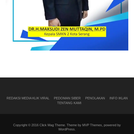
REDAKSI MEDIA KLIK VIRAL
PEDOMAN SIBER
PENOLAKAN
INFO IKLAN
TENTANG KAMI
Copyright © 2016 Click Mag Theme. Theme by MVP Themes, powered by
WordPress.