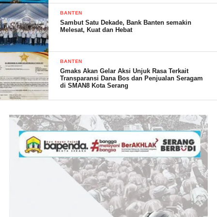
untuk membahas langkah-langkah strategis yang akan diambil
BANTEN
Sambut Satu Dekade, Bank Banten semakin
dalam tahun ini. Dengan demikian, diharapkan PPNI Pesawaran
Melesat, Kuat dan Hebat
dapat memberikan kontribusi yang lebih besar dalam melayani
masyarakat. (*)
BANTEN
Gmaks Akan Gelar Aksi Unjuk Rasa Terkait
Transparansi Dana Bos dan Penjualan Seragam
di SMAN8 Kota Serang
SOLA. (RG)
Post Views:
18