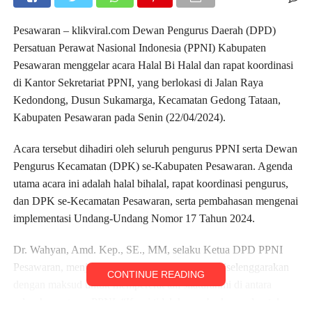
Pesawaran – klikviral.com Dewan Pengurus Daerah (DPD)
Persatuan Perawat Nasional Indonesia (PPNI) Kabupaten
Pesawaran menggelar acara Halal Bi Halal dan rapat koordinasi
di Kantor Sekretariat PPNI, yang berlokasi di Jalan Raya
Kedondong, Dusun Sukamarga, Kecamatan Gedong Tataan,
Kabupaten Pesawaran pada Senin (22/04/2024).
Acara tersebut dihadiri oleh seluruh pengurus PPNI serta Dewan
Pengurus Kecamatan (DPK) se-Kabupaten Pesawaran. Agenda
utama acara ini adalah halal bihalal, rapat koordinasi pengurus,
dan DPK se-Kecamatan Pesawaran, serta pembahasan mengenai
implementasi Undang-Undang Nomor 17 Tahun 2024.
Dr. Wahyan, Amd. Kep., SE., MM, selaku Ketua DPD PPNI
Pesawaran, menjelaskan bahwa acara tersebut diselenggarakan
CONTINUE READING
dengan maksud untuk mempererat tali silaturahmi di antara
seluruh pengurus PPNI. “Kami tidak hanya berkumpul untuk