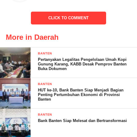
CLICK TO COMMENT
More in Daerah
Acara tersebut dihadiri oleh seluruh pengurus PPNI serta Dewan
Pengurus Kecamatan (DPK) se-Kabupaten Pesawaran. Agenda
BANTEN
utama acara ini adalah halal bihalal, rapat koordinasi pengurus,
Pertanyakan Legalitas Pengelolaan Umah Kopi
dan DPK se-Kecamatan Pesawaran, serta pembahasan mengenai
Gunung Karang, KABB Desak Pemprov Banten
Buka Dokumen
implementasi Undang-Undang Nomor 17 Tahun 2024.
Dr. Wahyan, Amd. Kep., SE., MM, selaku Ketua DPD PPNI
BANTEN
HUT ke-10, Bank Banten Siap Menjadi Bagian
Pesawaran, menjelaskan bahwa acara tersebut diselenggarakan
Penting Pertumbuhan Ekonomi di Provinsi
Banten
dengan maksud untuk mempererat tali silaturahmi di antara
seluruh pengurus PPNI. “Kami tidak hanya berkumpul untuk
agenda formal semata, namun juga untuk bisa bertatap muka dan
BANTEN
Bank Banten Siap Melesat dan Bertransformasi
berjabat tangan satu sama lain,” ujarnya.
Acara ini juga menjadi momentum bagi para pengurus PPNI