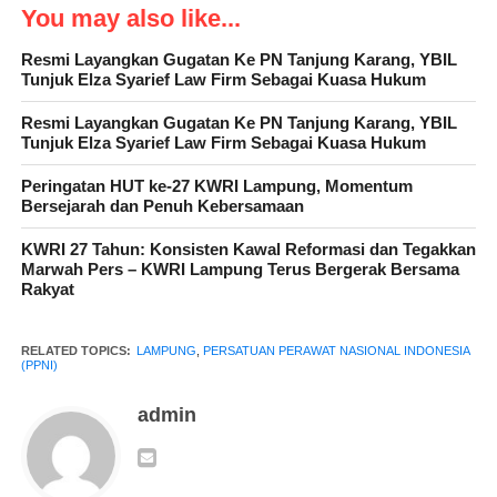
agenda formal semata, namun juga untuk bisa bertatap muka dan
You may also like...
berjabat tangan satu sama lain,” ujarnya.
Resmi Layangkan Gugatan Ke PN Tanjung Karang, YBIL
Tunjuk Elza Syarief Law Firm Sebagai Kuasa Hukum
Acara ini juga menjadi momentum bagi para pengurus PPNI
untuk membahas langkah-langkah strategis yang akan diambil
Resmi Layangkan Gugatan Ke PN Tanjung Karang, YBIL
Tunjuk Elza Syarief Law Firm Sebagai Kuasa Hukum
dalam tahun ini. Dengan demikian, diharapkan PPNI Pesawaran
dapat memberikan kontribusi yang lebih besar dalam melayani
Peringatan HUT ke-27 KWRI Lampung, Momentum
masyarakat. (Bus) 2024** – Dewan Pengurus Daerah (DPD)
Bersejarah dan Penuh Kebersamaan
Persatuan Perawat Nasional Indonesia (PPNI) Kabupaten
KWRI 27 Tahun: Konsisten Kawal Reformasi dan Tegakkan
Pesawaran menggelar acara Halal Bi Halal dan rapat koordinasi
Marwah Pers – KWRI Lampung Terus Bergerak Bersama
di Kantor Sekretariat PPNI, yang berlokasi di Jalan Raya
Rakyat
Kedondong, Dusun Sukamarga, Kecamatan Gedong Tataan,
Kabupaten Pesawaran pada Senin (22/04/2024).
RELATED TOPICS:
LAMPUNG
,
PERSATUAN PERAWAT NASIONAL INDONESIA
(PPNI)
admin