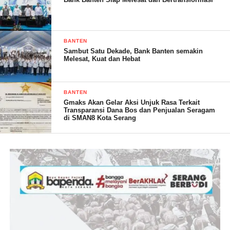
untuk mengungkap penyebab kematiannya.
“Intinya nanti kita sampaikan (penyebab kematian) kalau setelah
BANTEN
proses penyelidikan selesai,” ujar Ferry.
Sambut Satu Dekade, Bank Banten semakin
Melesat, Kuat dan Hebat
BANTEN
Gmaks Akan Gelar Aksi Unjuk Rasa Terkait
Transparansi Dana Bos dan Penjualan Seragam
di SMAN8 Kota Serang
Kabiddokkes Polda Banten Kombes Pol dr. Agung Widodo
mengatakan, berdasarkan dari hasil pengumpulan data
antemortem dari keluarga korban oleh tim DVI Biddokkes Polda