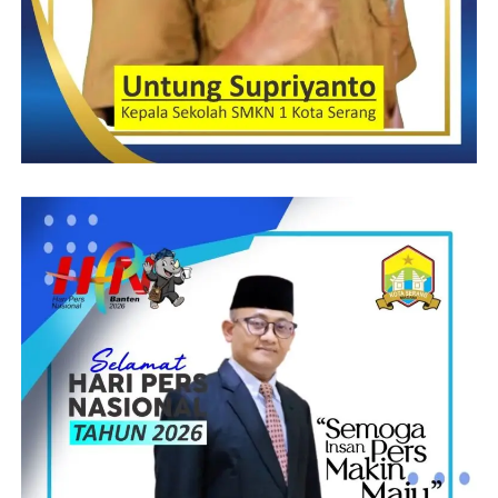
penemuan kerangka manusia di semak-semak lahan perkebunan
pada Rabu.
Dari lokasi penemuan petugas mendapati pakaian yang
digunakan yakni celana jeans hitam, dengan ikat pinggang
cokelat.
Junaedi-RG
Post Views:
4