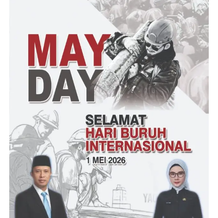
Banten dan tim Forensik RS Bhayangkara terdapat kecocokan
data.
“Hasil pengumpulan data menunjukkan terdapat enam data yang
sesuai berupa satu data primer dan lima data sekunder, sesuai
standar interpol minimal satu data primer atau dua data
sekunder,” kata Agung melalui keterangan tertulisnya.