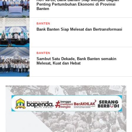
Penting Pertumbuhan Ekonomi di Provinsi
Banten
BANTEN
Bank Banten Siap Melesat dan Bertransformasi
BANTEN
Sambut Satu Dekade, Bank Banten semakin
Melesat, Kuat dan Hebat
Dikatakannya saya percaya bahwa pihak kepolisian akan segera
memproses dan menangkap para pelaku tersebut,agar saya
mendapatkan keadilan yang seadil-adilnya agar para pelaku di
proses sesuai ketentuan Hukum dan saya mohon agar pelaku
dihukum dengan seberat-beratnya.
Dalam hal ini Kuasa Hukum Fandi Achmad Advokat Ujang
Kosasih S.H & Partner telah diketahui rekam jejaknya telah