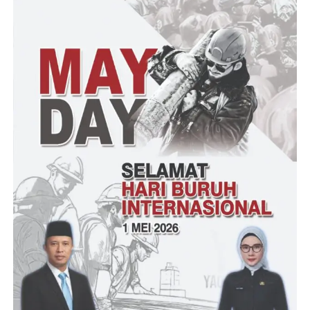
dikenal banyak orang membela wartawan yang teraniaya yang
dilakukan oleh oknum yang tidak bertanggung jawab dan
dirinya merasa geram dengan kejadian tersebut ” Miris hati saya
melihat kejadian pasca video viral tersebut”ujar nya.
Lebih lanjut Advokat Ujang Kosasih S.H mengatakan tentunya
saya akan mengambil langkah Hukum baik secara perdata atau
Pidana untuk membela kepentingan klien saya khusus nya
wartawan
Media Naungan PPWI agar masalah ini segera diproses seadil-
adilnya.
Saya berharap kejadian ini tidak terjadi lagi untuk kesekian
kalinya karena ini merupakan pelanggaran berat dimana profesi
wartawan
adalah sebagai profesi mencerdaskan anak bangsa, dari