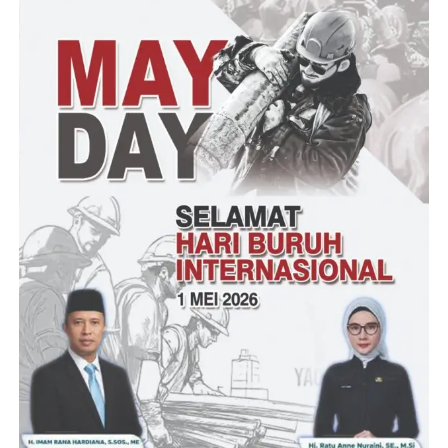
“Kita ingin mengulang peradaban Banten di masa dahulu,
dimana kemajuan ekonominya sampai dikenal dunia. Makanya
saya juga ingin pelabuhan-pelabuhan besar di Banten itu bisa
lebih dioptimalkan,” ucapnya.
Saat dikonfirmasi wartawan, Gus. Sauqi Ma’ruf Amin sebagai
Ketua Dewan Pembina Smartren Indonesia mengucapkan
terimakasih atas dukungan dari berbagai elemen baik di tingkat
daerah hingga pusat yang mana ini akan menambah semangat