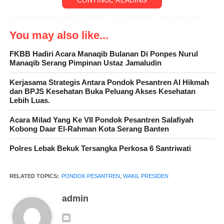
CONTINUE READING
Pantauan awak media di lokasi acara dipenuhi oleh para santri
dan santriwati dengan tertib dan kondusif, hadir para Kyai, KH.
You may also like...
Ma’ruf Amin ( Wakil Presiden RI ), Pj. Gubernur Banten,
FKBB Hadiri Acara Manaqib Bulanan Di Ponpes Nurul
Direktur BSI Pusat, Gus Syauqi Ma’ruf Amin beserta KH. Ibnu
Manaqib Serang Pimpinan Ustaz Jamaludin
Baliran ( Selaku Pembina Dan Ketum SMARTREN Indonesia )
dan sejumlah Tokoh lainnya.
Kerjasama Strategis Antara Pondok Pesantren Al Hikmah
dan BPJS Kesehatan Buka Peluang Akses Kesehatan
Lebih Luas.
Penekanan tombol sirine dilakukan Oleh Wakil Presiden KH.
Ma’ruf Amin didampingi oleh Gus Syauqi Ma’ruf Amin dan
Acara Milad Yang Ke VII Pondok Pesantren Salafiyah
KH. Ibnu Baliran ( selaku Dewan Pembina dan Ketum
Kobong Daar El-Rahman Kota Serang Banten
SMARTREN INDONESIA) serta Direktur BSI Pusat tanda
Polres Lebak Bekuk Tersangka Perkosa 6 Santriwati
mulai Kick Off Program SMARTREN.
Pada kesempatannya, Al Muktabar mengungkapkan banyak
RELATED TOPICS:
PONDOK PESANTREN
,
WAKIL PRESIDEN
arahan yang diberikan Wapres kepada Pemprov Banten
admin
berkenaan dengan pengembangan potensi ekonomi dan
keuangan syariah di Provinsi Banten.