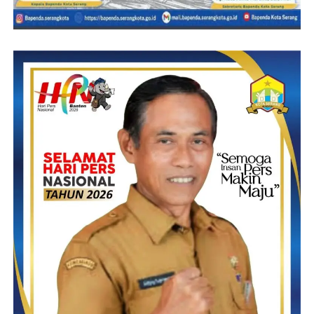
untuk terus berinovasi.
Gus Sauqi memaparkan seluruh stake holder akan bersinergi
mengembangkan bisnis mikro agar menjadi makro.
” Pada dasarnya kita memulai dari hal terkecil, Yang penting
wujudnya nyata, setelah itu kita jalankan management
profesional bisnis saya yakin pasti bisa. Apalagi kita di dukung
oleh BSI Yang kita bisa memanfaatkan program KUR yang
tertuju ke produk halal berbasis syariah”, pungkasnya.
Untuk diketahui, Sementara produk Martren di suplai oleh
beberapa perusahaan mitra yaitu Lotte, Mayora, Wings,
Indofood, Wall’s, CV. Nusantara ALAM juga ada HMS.
Martren juga telah melahirkan berbagai cabang yakni ; Penata
Mart, Al Khaf Mart, DI Mart, Darul Falah Mart, Ras Mart, Yapi
dan Mart, Ishlah Mart, Jamiatul Ikhwan Mart, dan Paradis Mart.