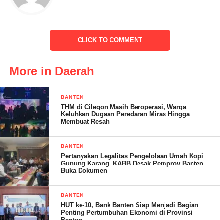
“Kita punya Bandara Internasional, kawasan industri,
Pelabuhan, kearifan lokal serta kultur masyarakat yang sebagian
besar religius menjadi keunggulan tersendiri yang tidak dimiliki
CLICK TO COMMENT
oleh daerah lainnya,” kata Al Muktabar.
More in Daerah
Selain itu, lanjut Al Muktabar, Provinsi Banten juga menjadi
satu-satunya daerah yang memiliki menara syariah yang menjadi
pusat kegiatan ekonomi syariah baik tingkat nasional maupun
BANTEN
internasional.
THM di Cilegon Masih Beroperasi, Warga
Keluhkan Dugaan Peredaran Miras Hingga
Membuat Resah
“Dengan itu, Banten dicanangkan untuk menumbuhkan pusat
ekonomi dan keuangan syariah, bahkan sampai tingkat dunia
BANTEN
untuk kita mengambil peran di sana,” ujarnya.
Pertanyakan Legalitas Pengelolaan Umah Kopi
Gunung Karang, KABB Desak Pemprov Banten
Buka Dokumen
Untuk mendukung itu, pada saat Musrembang kemarin kita telah
memposisikan semua sektor-sektor itu untuk bisa terwadahi di
BANTEN
dalam upaya membangun Provinsi Banten dengan
HUT ke-10, Bank Banten Siap Menjadi Bagian
pengembangan sedemikian rupa.
Penting Pertumbuhan Ekonomi di Provinsi
Banten