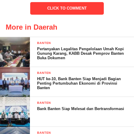
CLICK TO COMMENT
Dengan penuh kekhusyukan dan ketundukan, para anggota
FKBB mengikuti jalannya pengajian Manaqib yang dipimpin
More in Daerah
oleh Ustaz Jamaludin. Mereka merasa terinspirasi dan
termotivasi untuk terus berjuang dalam menggapai ridha Allah
SWT dan menjalani kehidupan yang penuh keberkahan.
BANTEN
Pertanyakan Legalitas Pengelolaan Umah Kopi
Gunung Karang, KABB Desak Pemprov Banten
Buka Dokumen
Setelah acara Manaqib selesai, para anggota FKBB merasa
BANTEN
bersyukur dan bahagia karena telah diberi kesempatan untuk
HUT ke-10, Bank Banten Siap Menjadi Bagian
Penting Pertumbuhan Ekonomi di Provinsi
menghadiri acara yang begitu bermakna ini. Mereka pun
Banten
berkomitmen untuk terus mengikuti kegiatan-kegiatan
keagamaan yang dapat mempererat ikatan kekeluargaan dan
BANTEN
memperkokoh iman mereka.
Bank Banten Siap Melesat dan Bertransformasi
BANTEN