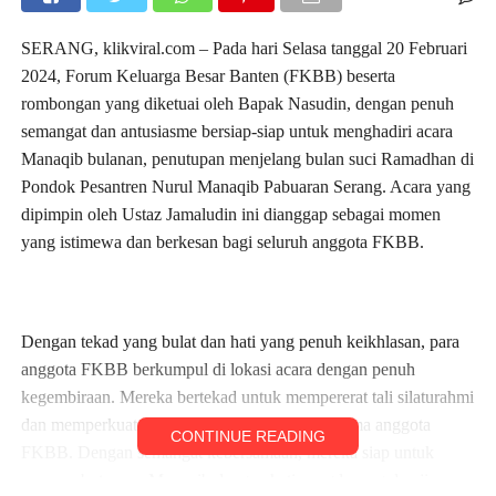
SERANG, klikviral.com – Pada hari Selasa tanggal 20 Februari
2024, Forum Keluarga Besar Banten (FKBB) beserta
rombongan yang diketuai oleh Bapak Nasudin, dengan penuh
semangat dan antusiasme bersiap-siap untuk menghadiri acara
Manaqib bulanan, penutupan menjelang bulan suci Ramadhan di
Pondok Pesantren Nurul Manaqib Pabuaran Serang. Acara yang
dipimpin oleh Ustaz Jamaludin ini dianggap sebagai momen
yang istimewa dan berkesan bagi seluruh anggota FKBB.
Dengan tekad yang bulat dan hati yang penuh keikhlasan, para
anggota FKBB berkumpul di lokasi acara dengan penuh
kegembiraan. Mereka bertekad untuk mempererat tali silaturahmi
dan memperkuat ukhuwah islamiyah antar sesama anggota
CONTINUE READING
FKBB. Dengan semangat kebersamaan, mereka siap untuk
menyambut acara Manaqib dengan hati yang lapang dan jiwa