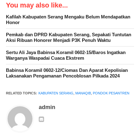
yang tentram.
You may also like...
Kafilah Kabupaten Serang Mengaku Belum Mendapatkan
Honor
Acara Manaqib di Pondok Pesantren Nurul Manaqib Pabuaran
Pemkab dan DPRD Kabupaten Serang, Sepakati Tuntutan
Serang dipandang sebagai kesempatan yang sangat berharga
Aksi Ribuan Honorer Menjadi P3K Penuh Waktu
untuk meningkatkan spiritualitas dan mendekatkan diri kepada
Sertu Ali Jaya Babinsa Koramil 0602-15/Baros Ingatkan
Allah SWT. Ustaz Jamaludin dianggap sebagai sosok yang
Warganya Waspadai Cuaca Ekstrem
mampu memberikan inspirasi dan motivasi kepada para jamaah
Babinsa Koramil 0602-12/Ciomas Dan Aparat Kepolisian
untuk lebih mendalami agama dan meningkatkan ketaqwaan
Laksanakan Pengamanan Pencoblosan Pilkada 2024
mereka.
RELATED TOPICS:
KABUPATEN SERANG
,
MANAQIB
,
PONDOK PESANTREN
admin