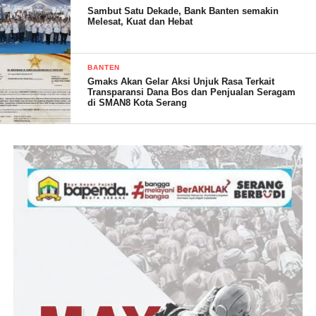
Dengan penuh rasa syukur dan kebahagiaan, Forum Keluarga
Sambut Satu Dekade, Bank Banten semakin
Besar Banten (FKBB) akan terus mendukung dan berupaya
Melesat, Kuat dan Hebat
menghadiri acara-acara keagamaan yang dapat memperkuat
ukhuwah islamiyah dan mempererat tali persaudaraan di antara
BANTEN
sesama anggota. Mereka yakin bahwa dengan berdoa dan
Gmaks Akan Gelar Aksi Unjuk Rasa Terkait
berusaha, segala hal yang baik dan mulia akan selalu
Transparansi Dana Bos dan Penjualan Seragam
di SMAN8 Kota Serang
menghampiri mereka.
(Hermawan/ RG)
Post Views:
21