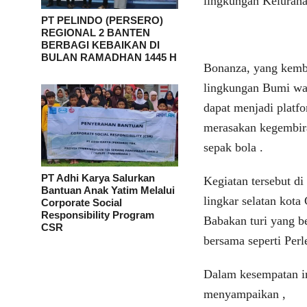
lingkungan Keluraha
PT PELINDO (PERSERO)
REGIONAL 2 BANTEN
BERBAGI KEBAIKAN DI
BULAN RAMADHAN 1445 H
Bonanza, yang kemb
lingkungan Bumi war
dapat menjadi platf
merasakan kegembir
sepak bola .
PT Adhi Karya Salurkan
Kegiatan tersebut d
Bantuan Anak Yatim Melalui
lingkar selatan kot
Corporate Social
Responsibility Program
Babakan turi yang be
CSR
bersama seperti Perl
Dalam kesempatan i
menyampaikan ,