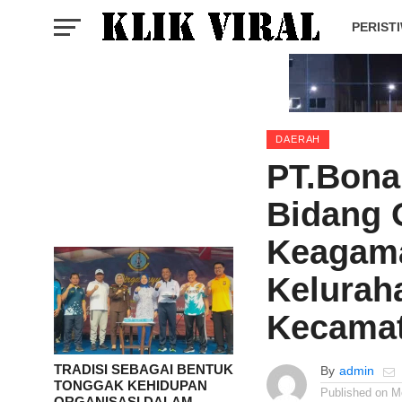
PERIST
DAERAH
PT.Bona
Bidang 
Keagama
Kelurah
Kecama
TRADISI SEBAGAI BENTUK
By
admin
TONGGAK KEHIDUPAN
Published on
M
ORGANISASI DALAM