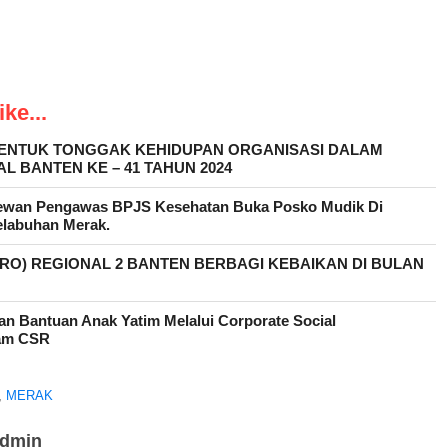
ke...
BENTUK TONGGAK KEHIDUPAN ORGANISASI DALAM
L BANTEN KE – 41 TAHUN 2024
ewan Pengawas BPJS Kesehatan Buka Posko Mudik Di
elabuhan Merak.
ERO) REGIONAL 2 BANTEN BERBAGI KEBAIKAN DI BULAN
an Bantuan Anak Yatim Melalui Corporate Social
ram CSR
,
MERAK
admin