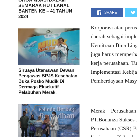
SEMARAK HUT LANAL
BANTEN KE – 41 TAHUN
SHARE
2024
Korporasi atau peru
daerah sebagai impl
Kemitraan Bina Lin
juga harus memperha
kerja perusahaan. T
Siruaya Utamawan Dewan
Implementasi Kebija
Pengawas BPJS Kesehatan
Pemberdayaan Masya
Buka Posko Mudik Di
Dermaga Eksekutif
Pelabuhan Merak.
Merak – Perusahaan 
PT.Bonanza Sukses 
Perusahaan (CSR) Ba