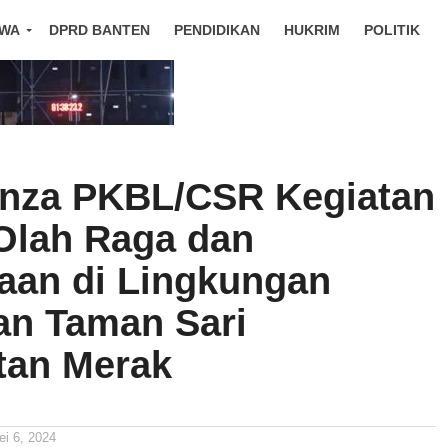
IWA
DPRD BANTEN
PENDIDIKAN
HUKRIM
POLITIK
nza PKBL/CSR Kegiatan
Olah Raga dan
an di Lingkungan
an Taman Sari
tan Merak
ei 6, 2024