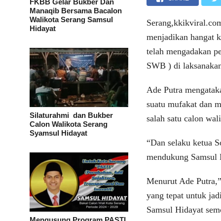
FKBB Gelar Bukber Dan
Manaqib Bersama Bacalon
Walikota Serang Samsul
Serang,kkikviral.co
Hidayat
menjadikan hangat k
telah mengadakan pe
SWB ) di laksanaka
Ade Putra mengataka
suatu mufakat dan 
Silaturahmi dan Bukber
salah satu calon wal
Calon Walikota Serang
Syamsul Hidayat
“Dan selaku ketua S
mendukung Samsul H
Menurut Ade Putra,”
yang tepat untuk jad
Samsul Hidayat semo
Mengusung Program PASTI