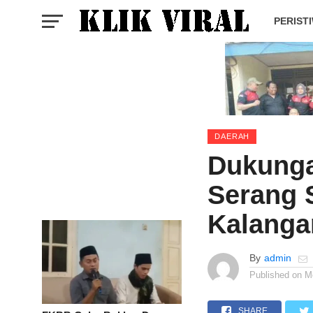
PERIST
DAERAH
Dukunga
Serang 
Kalanga
By
admin
Published on
M
SHARE