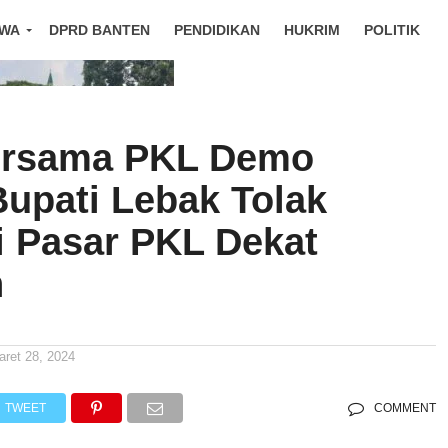
IWA
DPRD BANTEN
PENDIDIKAN
HUKRIM
POLITIK
ersama PKL Demo
Bupati Lebak Tolak
i Pasar PKL Dekat
n
aret 28, 2024
TWEET
COMMENT