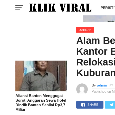
PERIST
DAERAH
Alam B
Kantor 
Relokas
Kubura
By
admin
Published on
M
Aliansi Banten Menggugat
Soroti Anggaran Sewa Hotel
Dindik Banten Senilai Rp3,7
SHARE
Miliar