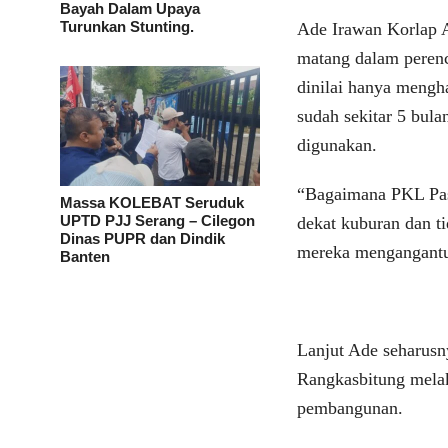
Bayah Dalam Upaya
Turunkan Stunting.
Ade Irawan Korlap A
matang dalam peren
dinilai hanya mengh
sudah sekitar 5 bula
digunakan.
“Bagaimana PKL Pasa
Massa KOLEBAT Seruduk
UPTD PJJ Serang – Cilegon
dekat kuburan dan t
Dinas PUPR dan Dindik
mereka mengangantu
Banten
Lanjut Ade seharusn
Rangkasbitung melak
pembangunan.