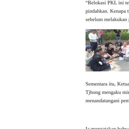
“Relokasi PKL ini t
pindahkan. Kenapa t
sebelum melakukan 
Sementara itu, Ket
Tjhong mengaku mir
menandatangani pem
Ia mengatakan bahwa