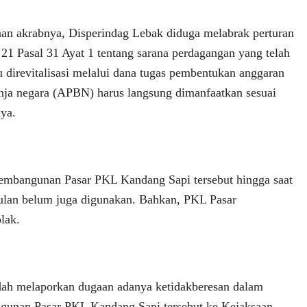
an akrabnya, Disperindag Lebak diduga melabrak perturan
1 Pasal 31 Ayat 1 tentang sarana perdagangan yang telah
u direvitalisasi melalui dana tugas pembentukan anggaran
nja negara (APBN) harus langsung dimanfaatkan sesuai
ya.
embangunan Pasar PKL Kandang Sapi tersebut hingga saat
 bulan belum juga digunakan. Bahkan, PKL Pasar
lak.
dah melaporkan dugaan adanya ketidakberesan dalam
gunan Pasar PKL Kandang Sapi tersebut ke Kejaksaan