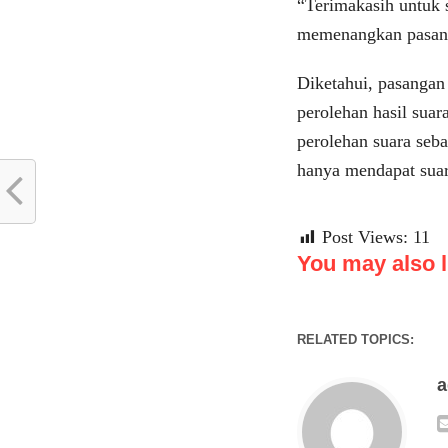
“Terimakasih untuk 
memenangkan pasang
Diketahui, pasanga
perolehan hasil sua
perolehan suara seb
hanya mendapat suar
Post Views:
11
You may also li
RELATED TOPICS: