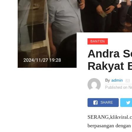
BANTEN
Andra S
Rakyat 
By
admin
Published on
N
SHARE
SERANG,klikviral.c
berpasangan dengan