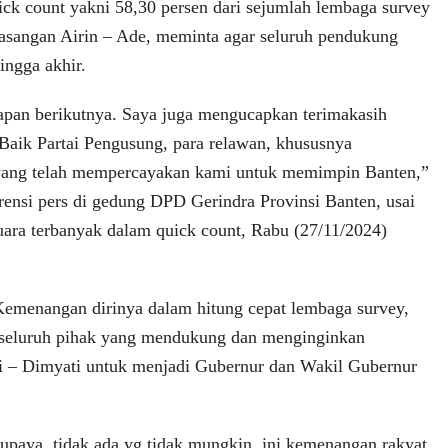
uick count yakni 58,30 persen dari sejumlah lembaga survey
asangan Airin – Ade, meminta agar seluruh pendukung
ngga akhir.
pan berikutnya. Saya juga mengucapkan terimakasih
Baik Partai Pengusung, para relawan, khususnya
yang telah mempercayakan kami untuk memimpin Banten,”
rensi pers di gedung DPD Gerindra Provinsi Banten, usai
uara terbanyak dalam quick count, Rabu (27/11/2024)
Kemenangan dirinya dalam hitung cepat lembaga survey,
 seluruh pihak yang mendukung dan menginginkan
i – Dimyati untuk menjadi Gubernur dan Wakil Gubernur
rupaya, tidak ada yg tidak mungkin, ini kemenangan rakyat