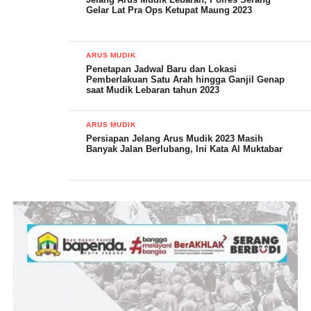
Gelar Lat Pra Ops Ketupat Maung 2023
ARUS MUDIK
Penetapan Jadwal Baru dan Lokasi
Pemberlakuan Satu Arah hingga Ganjil Genap
saat Mudik Lebaran tahun 2023
ARUS MUDIK
Persiapan Jelang Arus Mudik 2023 Masih
Sementara itu Komandan Koramil (Danramil) 0111/Pagelaran
Banyak Jalan Berlubang, Ini Kata Al Muktabar
Kapten Inf. Tata menyampaikan sesuai perintah pimpinan
Koramil jajaran kodim 0601/Pandeglang untuk membantu
kepolisian di pos pengamanan.
“Koramil 0111/Pagelaran mendapat tugas di pos pengamanan
terminal Labuan karena terminal Labuan masuk ke wilayah
teritorial Koramil 0111/Pagelaran tepatnya di desa Margasana
kecamatan Pagelaran,” ucapnya singkat.