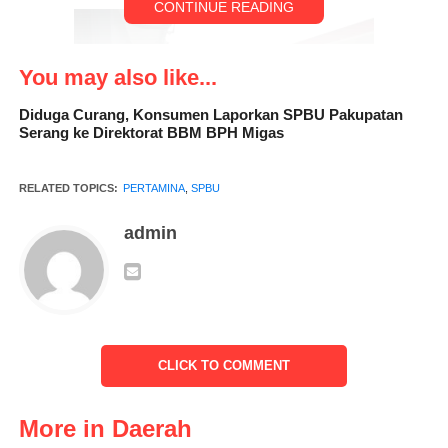
CONTINUE READING
You may also like...
Diduga Curang, Konsumen Laporkan SPBU Pakupatan
Serang ke Direktorat BBM BPH Migas
RELATED TOPICS:
PERTAMINA
,
SPBU
admin
“Paling penting para customer itu memenuhi persyaratan apa
yang di butuhkan oleh pihak Pertamina di antaranya KTP,
STNK dan Foto kendaraan yang akan di daftarkannya,” ucap iis
CLICK TO COMMENT
Sapri salah satu pemilik kendaraan yang datang ke SPBU
More in Daerah
merasa kebingungan dengan adanya aturan baru ini. “Saya tidak