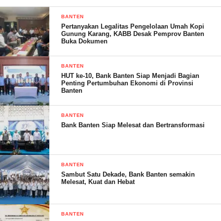
paham dengan media sosial karena persyaratan untuk
mendaftarkan kendaraan ini harus memiliki handphone android
BANTEN
Pertanyakan Legalitas Pengelolaan Umah Kopi
dan nomor akun, handphone hanya bisa di gunakan untuk
Gunung Karang, KABB Desak Pemprov Banten
komunikasi saja,” tegasnya
Buka Dokumen
“Saya ucapkan terima kasih kepada petugas SPBU terminal
BANTEN
Pakupatan khususnya pak Dede, sehingga kesulitan kami dapat
HUT ke-10, Bank Banten Siap Menjadi Bagian
Penting Pertumbuhan Ekonomi di Provinsi
teratasi dengan baik dan kami tinggal menunggu hasil verifikasi
Banten
hanya verifikasinya menunggu lama, coba pihak Pertamina dapat
mempermudah jadi tidak perlu adanya kebingungan dan antrian
BANTEN
panjang,” tutupnya
Bank Banten Siap Melesat dan Bertransformasi
BANTEN
Sambut Satu Dekade, Bank Banten semakin
Melesat, Kuat dan Hebat
Annisa – RG
BANTEN