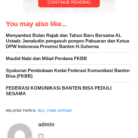
CONTINUE READING
You may also like...
Menyambut Bulan Rajab dan Tahun Baru Bersama AL
Ustadz Jamaludin pengasuh ponpes Pabuaran dan Ketua
Federasi Komunikasi Banten Bisa (FKBB)
DPW Indonesia Provinsi Banten H.Suherna
Salah satu komunitas yang ada di Banten ini yang tida kalah
Maulid Nabi dan Milad Perdana FKBB
serunya ikut mendukung dan memsuport serta ikut meramaikan
suasana kopdar akbar ini
Syukuran Pembukaan Kedai Federasi Komunikasi Banten
hingga terlihat suasana yang sangat ramai dan luar biasa,
Bisa (FKBB)
FEDERASI KOMUNIKASi BANTEN BISA PEDULI
Timan Jigrag selaku ketua pelaksana acara kopdar akbar BGC
SESAMA
ini setelah di temuai awak media Klikviral mengatakan, “Saya
sangat polos dan benar benar belum siap untuk jadi ketua
pelaksana dalam acara ini. karena menurutnya dirinya belum ada
RELATED TOPICS:
BGC
,
FKBB
,
KOPDAR
pengalaman di bidang kepanitiaan, adanya desakan dan
admin
dukungan dari rekan rekan komunitas yang bergabung di dalam
BGC ini maka dirinya siap maju demi terlaksananya acara rutin