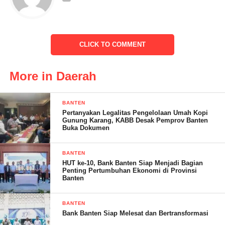
tahunan yang selama ini di nantikan banyak komunitas yang ada
di banten ini,” tutur timan,
CLICK TO COMMENT
More in Daerah
BANTEN
Pertanyakan Legalitas Pengelolaan Umah Kopi
Gunung Karang, KABB Desak Pemprov Banten
Buka Dokumen
BANTEN
HUT ke-10, Bank Banten Siap Menjadi Bagian
Samsul Hidayat bakal calon walikota Serang dan selaku
Penting Pertumbuhan Ekonomi di Provinsi
Banten
pembina di Banten Group Corrdination ini turut hadir di acara
tersebut.dalam sambutannya
BANTEN
Samsul Hidayat berpesan kepada seluruh komunitas yang hadir
Bank Banten Siap Melesat dan Bertransformasi
agar tetap menjaga dan menjalin silaturahmi yang baik antar