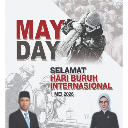
Ketua FKP Provinsi Banten Slamet Ibnu Hadi dalam rangka
kunjungan kerja terhadap pelaku wirahusaha pemula,
mengapresiasi terhadap Rahmat peternak jangkrik dimana diusia
muda semangat untuk berwirausaha dan peduli terhadap
lingkungan
“Saya sangat kagum dengan kerja keras yang telah
dibuktikannya diera saat ini anak muda harus berpikir dan
berkembang dalam melihat potensi yang ada di segala bidang
terutama perternakan,” terangnya
“Diharapkan dengan pangsa pasar yang terbuka lebar dan
kebutuhan tinggi. Insya allah ini akan menjadi peluang potensial
bagi peningkatan perekonomian khususnya dikalangan pemuda
yang insya allah akan kami gabungkan ke anggota Forum