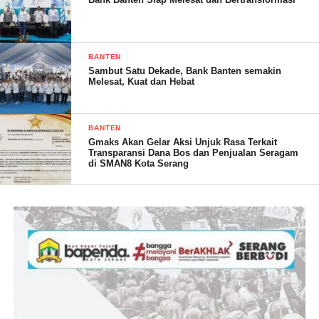
cocok dengan media tersebut adalah budidaya Jangkrik,”
“Berawal dari 2 kandang budidaya jangkrik setelah menginjak 6
BANTEN
bulan Alhamdulillah kini sudah mencapai 29 kandang jangkrik
Sambut Satu Dekade, Bank Banten semakin
yang saya kasih nama Raja Jangkrik Sabil (RJS),”imbuhnya
Melesat, Kuat dan Hebat
BANTEN
Gmaks Akan Gelar Aksi Unjuk Rasa Terkait
Transparansi Dana Bos dan Penjualan Seragam
di SMAN8 Kota Serang