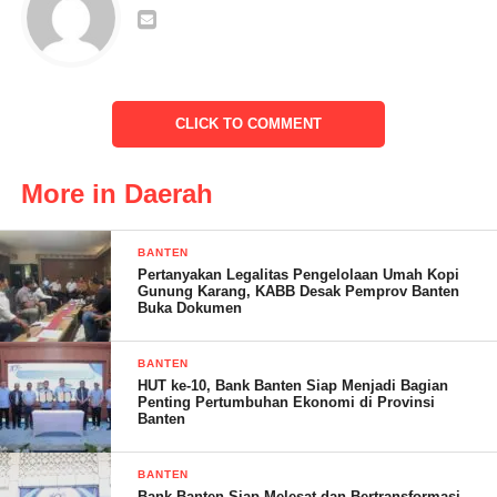
sangat mudah menimbulkan api besar,”
“Disamping itupula saya melihat tray telur yang sudah tidak
terpakai tertimbun diantara daun daun pisang tersebut, hal
CLICK TO COMMENT
tersebut menjadikan lingkungan kurang asri terkesan kumuh,”
ucapnya
More in Daerah
BANTEN
Pertanyakan Legalitas Pengelolaan Umah Kopi
Gunung Karang, KABB Desak Pemprov Banten
Buka Dokumen
BANTEN
HUT ke-10, Bank Banten Siap Menjadi Bagian
Penting Pertumbuhan Ekonomi di Provinsi
Banten
“Melihat kondisi demikian saya berinisiatif untuk mengolah
BANTEN
limbah tersebut menjadi hal yang positif dan produktif dan yang
Bank Banten Siap Melesat dan Bertransformasi