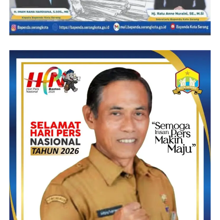
Kewirausahaan Pemuda (FKP) serta kami juga mengajak pihak
Bungdes Desa Silebu agar bisa berkerjasama dalam proses
perkembangan dan pemberdayaanya,” harapnya
Ridwan salah satu pengurus bungdes Desa Silebu
menyampaikan ini merupakan potensi yng harus di kembangkan
dan insya allah akan kami dorong dalam proses Bungdes
sehingga bisa semakin berkembang dan maju serta kami siap
memfasilitasi,” tutup Ridwan
Edi.s-RG
Post Views:
14