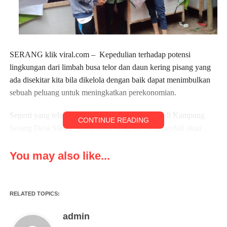
SERANG klik viral.com – Kepedulian terhadap potensi
lingkungan dari limbah busa telor dan daun kering pisang yang
ada disekitar kita bila dikelola dengan baik dapat menimbulkan
sebuah peluang untuk meningkatkan perekonomian.
Seperti yang telah digeluti oleh seorang pemuda di Kampung
CONTINUE READING
Serang Desa Silebu Kecamatan Kragilan yang perduli akan
lingkungan dimana banyaknya pohon pisang dan limbah tempat
menyimpan telur (tray telur) bila dibiarkan dapat menimbulkan
You may also like...
penyakit dan lingkungan menjadi kumuh, Senin(17/10/2022)
Rahmat saat ditemui awak media klik viral di tempat peternakan
RELATED TOPICS:
jangkrik miliknya mengatakan,”Berawal dari melihat lingkungan
yang banyak ditumbuhi oleh pohon pisang dan daun yang sudah
admin
tua serta kering banyak berserakan disekitarnya, bila kita bakar