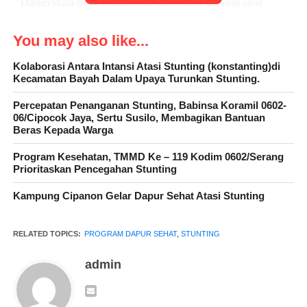
” Dalam skala besar Dandim menjadi orang tua asuh anak
Stunting tingkat Kabupaten Serang, sedangkan Danramil
menjadi orang tua asuh mereka tingkat Kecamatan, untuk
You may also like...
ditingkat desa itu ada Bintara Pembina Desa (Babinsa),”
Kolaborasi Antara Intansi Atasi Stunting (konstanting)di
ungkapnya.
Kecamatan Bayah Dalam Upaya Turunkan Stunting.
Lanjutnya Babinsa juga selalu melaporkan, setiap perkembangan
Percepatan Penanganan Stunting, Babinsa Koramil 0602-
06/Cipocok Jaya, Sertu Susilo, Membagikan Bantuan
terkait Stunting. Termasuk didalam langkah cepat
Beras Kepada Warga
penanganannya, dengan selalu bersinergi bersama pemerintah
daerah melalui instansi terkait. Sehingga permasalahan terkait
Program Kesehatan, TMMD Ke – 119 Kodim 0602/Serang
Prioritaskan Pencegahan Stunting
Stunting tersebut, akan dapat diatasi dengan sebaik mungkin.
Kampung Cipanon Gelar Dapur Sehat Atasi Stunting
” Dimana pada Jum’at 14 Juni 2024, telah dilakukan launching
Dapur Sehat Atasi Stunting. Kami dan pemerintah daerah akan
bekerja semaksimal mungkin, dalam mengatasi dan mencegah
RELATED TOPICS:
PROGRAM DAPUR SEHAT
,
STUNTING
Stunting,” ungkapnya.
admin
Turut hadir dalam kegiatan tersebut Camat Ciomas, Kapolsek
Ciomas, Kepala UPT Puskesmas Ciomas, Kades Ujung Tebu