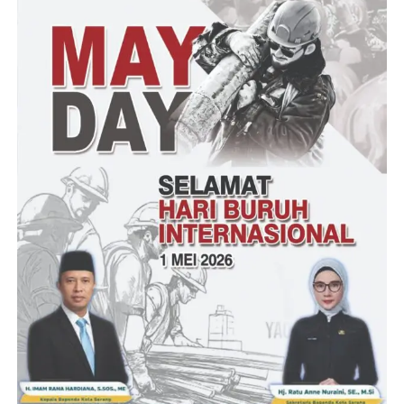
Lanjutnya Babinsa juga selalu melaporkan, setiap perkembangan
terkait Stunting. Termasuk didalam langkah cepat
penanganannya, dengan selalu bersinergi bersama pemerintah
daerah melalui instansi terkait. Sehingga permasalahan terkait
Stunting tersebut, akan dapat diatasi dengan sebaik mungkin.
” Dimana pada Jum’at 14 Juni 2024, telah dilakukan launching
Dapur Sehat Atasi Stunting. Kami dan pemerintah daerah akan
bekerja semaksimal mungkin, dalam mengatasi dan mencegah
Stunting,” ungkapnya.
Turut hadir dalam kegiatan tersebut Camat Ciomas, Kapolsek
Ciomas, Kepala UPT Puskesmas Ciomas, Kades Ujung Tebu
Babinsa Koramil 0602-12/Ciomas, Staf Desa dan Masyarakat
serta Kader Desa Ujung tebu.