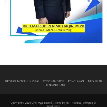
REDAKSI MEDIA KLIK VIRAL
PEDOMAN SIBER
PENOLAKAN
INFO IKLAN
TENTANG KAMI
Copyright © 2016 Click Mag Theme. Theme by MVP Themes, powered by
WordPress.