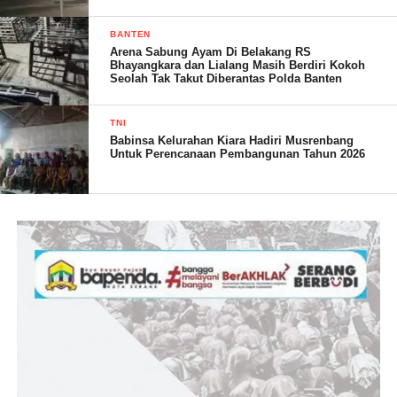
BANTEN
Arena Sabung Ayam Di Belakang RS
Bhayangkara dan Lialang Masih Berdiri Kokoh
Seolah Tak Takut Diberantas Polda Banten
” Dalam skala besar Dandim menjadi orang tua asuh anak
Stunting tingkat Kabupaten Serang, sedangkan Danramil
TNI
menjadi orang tua asuh mereka tingkat Kecamatan, untuk
Babinsa Kelurahan Kiara Hadiri Musrenbang
ditingkat desa itu ada Bintara Pembina Desa (Babinsa),”
Untuk Perencanaan Pembangunan Tahun 2026
ungkapnya.