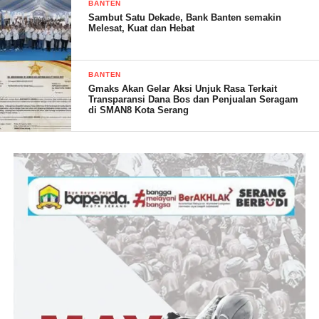
kampung tersebut untuk tidak nikah dini, karena pernikahan dini
BANTEN
Sambut Satu Dekade, Bank Banten semakin
efeknya tidak baik bagi generasi muda.
Melesat, Kuat dan Hebat
BANTEN
“Nikah terlalu muda harus dihindari karena berisiko tinggi pada
Gmaks Akan Gelar Aksi Unjuk Rasa Terkait
Transparansi Dana Bos dan Penjualan Seragam
keturunannya. Hal tersebut mengakibatkan salah satu faktor
di SMAN8 Kota Serang
utama terjadinya stunting,” tutupnya.
(YEN/RG)
Post Views:
18