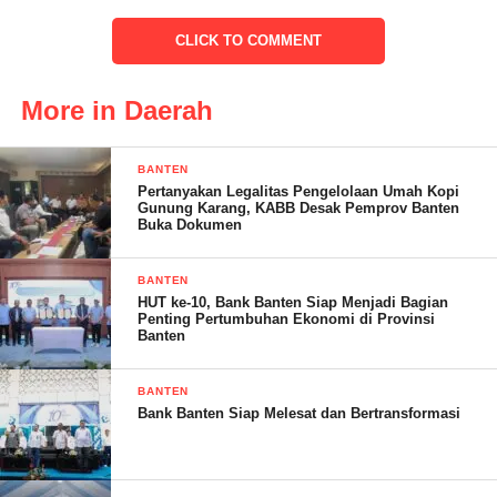
tentang pentingnya gizi seimbang dalam pertumbuhan anak-
anak.
CLICK TO COMMENT
More in Daerah
BANTEN
Pertanyakan Legalitas Pengelolaan Umah Kopi
Gunung Karang, KABB Desak Pemprov Banten
Buka Dokumen
IKLAN FOKAR 24
BANTEN
HUT ke-10, Bank Banten Siap Menjadi Bagian
“DASHAT merupakan pemberdayaan masyarakat kelompok
Penting Pertumbuhan Ekonomi di Provinsi
Banten
kampung dalam memberikan hasil optimal dalam upaya
pencegahan kasus stunting,” tuturnya.
BANTEN
Bank Banten Siap Melesat dan Bertransformasi
Masduki mengingatkan, generasi muda serta masyarakat di