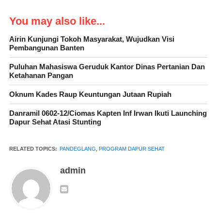
Saat mengujungi Kampung Cipanon Kepala Desa Tanjungjaya
You may also like...
H.Astaka mengapresiasi semua pihak yang telah telah berperan
aktif dalam mewujudkan program DASHAT.
Airin Kunjungi Tokoh Masyarakat, Wujudkan Visi
Pembangunan Banten
Puluhan Mahasiswa Geruduk Kantor Dinas Pertanian Dan
Ketahanan Pangan
“Apresiasi ini, diberikan atas dukungan dan kerja keras Blud Upt
Puskesmas Kecamatan Panimbang serta Korluh Bkkbn dalam
Oknum Kades Raup Keuntungan Jutaan Rupiah
menyelenggarakan program DASHAT di Kampung Cipanon.
Danramil 0602-12/Ciomas Kapten Inf Irwan Ikuti Launching
Begitu juga kepada seluruh perangkat kampung dan penyuluh
Dapur Sehat Atasi Stunting
serta bidan desa,” ucap H. Astaka.
RELATED TOPICS:
PANDEGLANG
,
PROGRAM DAPUR SEHAT
admin
Ditempat yang sama Masduki selaku Korluh Bkkbn Kecamatan
Panimbang Menurutnya, DASHAT bukan sekadar memberikan
makanan bergizi kepada anak-anak yang mengalami stunting,
tetapi juga tentang memberikan edukasi kepada orang tua