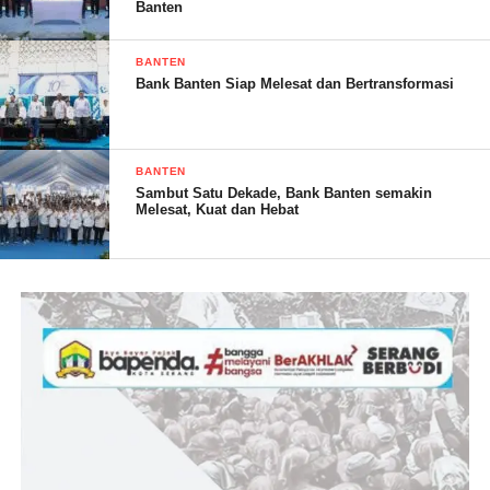
Banten
BANTEN
Soal bangunan tahu, dan kami sudah berikan himbauan sudah
Bank Banten Siap Melesat dan Bertransformasi
disampaikan ke yang bersangkutan, jawabannya lagi di proses
katanya pak.
BANTEN
Sambut Satu Dekade, Bank Banten semakin
Melesat, Kuat dan Hebat
Begini ajah Pak, kita silaturahmi ajah ke orgnya, kapan kita bisa
ketemuan dengan yang bersangkutan,” Pungkasnya
Dilain sisi Erik Widiaswara ST selaku Kepala Bidang Kabid
Perizinan Kabupaten Pandeglang kepada awak media dirinya
mengatakan via pesan whatssapnya