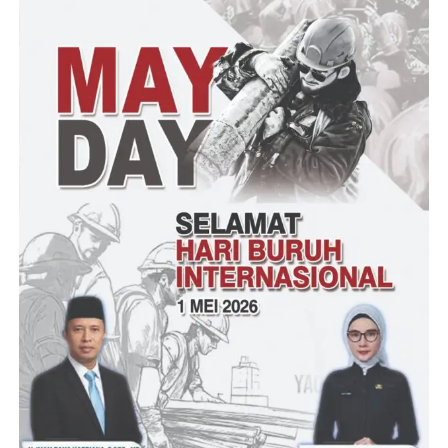
” Waallaikum Sallam, Kita minta waktu untuk cek dulu
permohonannya di OSS terkait permohonan tersebut dan coba
koordinasi dengan PUPR terkait aplikasi SIMBG Permohonan
PBG nya. Dan mohon maaf kebetulan saya sedang rapat,”
Katanya
(YEN/RG)
Post Views:
23