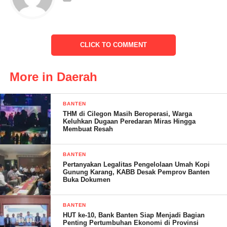
CLICK TO COMMENT
More in Daerah
IKLAN DPD RI DARI FORUM KOMUNIKASI ANTAR
RELAWAN 2024 ( FOKAR24)
BANTEN
THM di Cilegon Masih Beroperasi, Warga
Keluhkan Dugaan Peredaran Miras Hingga
Ditempat terpisah Didin Burhanudin Kasatpol PP Kecamatan
Membuat Resah
Cigeulis mengatakan via pesan whatssapnya
BANTEN
” Kesini ajah bapak, kita bareng-bareng silaturahmi kedokter
Pertanyakan Legalitas Pengelolaan Umah Kopi
rijalnya.
Gunung Karang, KABB Desak Pemprov Banten
Buka Dokumen
Surat-suratnya lagi diproses Pak, tinggal menunggu
BANTEN
penyelesaianya katanya, tadi saya ketemu dengan
HUT ke-10, Bank Banten Siap Menjadi Bagian
perantaraannya pak.
Penting Pertumbuhan Ekonomi di Provinsi