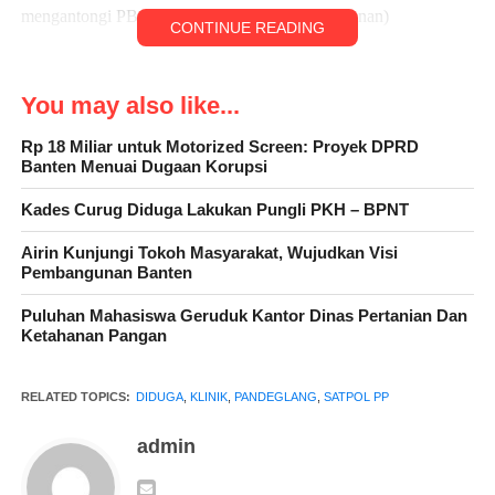
mengantongi PBG ( Persetujuan Gedung Bangunan)
CONTINUE READING
You may also like...
“Kami berharap, sesuai kewenangannya pihak Satpol PP
Kecamatan Cigeulis untuk menerapkan regulasi aturan serta
Rp 18 Miliar untuk Motorized Screen: Proyek DPRD
Banten Menuai Dugaan Korupsi
ketentuan perundang-undangan yang berlaku segera menindak
dan menutup sementara dugaan pelanggaran pembangunan
Kades Curug Diduga Lakukan Pungli PKH – BPNT
klinik sebelum diterbitkan PBG nya yang dilakukan oleh pemilik
Airin Kunjungi Tokoh Masyarakat, Wujudkan Visi
bangunan.
Pembangunan Banten
Puluhan Mahasiswa Geruduk Kantor Dinas Pertanian Dan
Ketahanan Pangan
Berkaitan dengan PBG, sampai saat ini pihak Pemkab
Pandeglang dan DPRD Kabupaten Pandeglang, diduga tidak
RELATED TOPICS:
DIDUGA
,
KLINIK
,
PANDEGLANG
,
SATPOL PP
konsisten menerapkan regulasi aturan serta ketentuan perundang-
undangan yang berlaku. Hal Ini menjadi tanda tanya
admin
masyarakat,” Ungkap Rezqi Kepada awak media di kantornya.