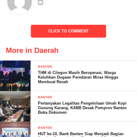
dari PT. tersebut sampai sempat ada yang ditetapkan sebagai
tersangka pada sebuah pengadaan di wilayah Jambi.terangnya
CLICK TO COMMENT
Dimana, lanjut Rohmat, Direktur berinisial JS tersebut dinvonis
7 tahun penjara dengan denda 400juta serta uang pengganti 1
More in Daerah
miliyar lebih di Pengadilan Tipikor jambi atas keterlibatan
korupsi pada pembangunan Auditorium Serbaguna UIN STS
BANTEN
Jambi pada tahun 2018 dan di tetapkan tersangka serta dilakukan
THM di Cilegon Masih Beroperasi, Warga
penangkapan pada 2019 pada saat yang bersangkutan
Keluhkan Dugaan Peredaran Miras Hingga
Membuat Resah
melaksanakan pekerjaan proyek di Sudin SDA Jakarta
Utara.ungkapnya
BANTEN
Pertanyakan Legalitas Pengelolaan Umah Kopi
Gunung Karang, KABB Desak Pemprov Banten
Buka Dokumen
Maka dengan hal itu, LPI menilai ada sebuah kejanggalan pada
proses lelang yang mana jelas perusahaan tersebut tidak sehat
BANTEN
HUT ke-10, Bank Banten Siap Menjadi Bagian
apalagi dengan histori seperti itu.