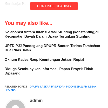
Buruk.ujar Rohmat aktivitas LPI
CONTINUE READING
You may also like...
Kata Rohmat, Proyek yang akan segera dilaksanakan tersebut
belum sampai dari segi kualitasnya, namun proses lelang yang
Kolaborasi Antara Intansi Atasi Stunting (konstanting)di
Kecamatan Bayah Dalam Upaya Turunkan Stunting.
menang harus menjadi pertanyaan besar karena diduga adanya
main mata atau kongkalikong.
UPTD PJJ Pandeglang DPUPR Banten Terima Tambahan
Dua Ruas Jalan
Oknum Kades Raup Keuntungan Jutaan Rupiah
Lanjut dia, PT. Lambok Ulina adalah Perusahaan yang disebut
Diduga Sembunyikan informasi, Papan Proyek Tidak
sebut menjadi pemenang tender pada pengadaan proyek tersebut,
Dipasang
yang mana setelah kita telusuri perjalanan PT. tersebut diduga
kuat memiliki jejak histori buruk.
RELATED TOPICS:
DPUPR
,
LASKAR PASUNDAN INDONESIA (LPI)
,
LEBAK
,
PROYEK
admin
Seperti mulai dari tahun 2019 sampai dengan 2022, yang mana