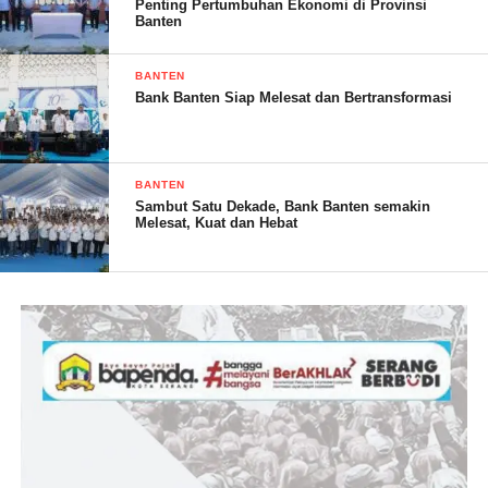
Penting Pertumbuhan Ekonomi di Provinsi
Banten
BANTEN
Seharusnya Pemprov Banten dalam melakukan proses lelang
Bank Banten Siap Melesat dan Bertransformasi
lebih berhati-hati dan melihat rekam jejaknya terlebih dahulu.
BANTEN
Sambut Satu Dekade, Bank Banten semakin
Apalagi, kata dia, PT tersebut PT. di luar Banten, apakah
Melesat, Kuat dan Hebat
perusahaan- perusahaan di Banten ini sudah tidak ada yang
layak atau tidak mampu melaksanakan, kenapa harus PT dari
luar dengan segudang histori buruk.