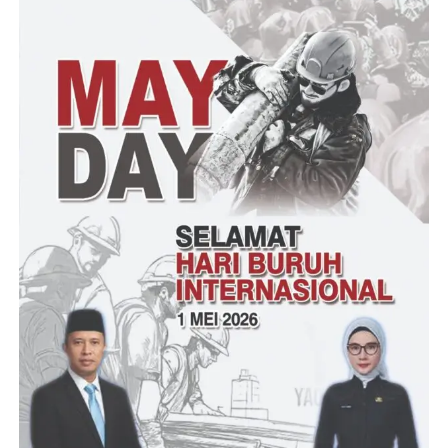
Seharusnya PT yang pernah memiliki histori buruk seperti itu
wajib di blacklist dan didaftar hitamkan di Banten agar tidak ada
lagi kejadian yang sama di kemudian hari.
“Untuk itu, LPI meminta APH agar memeriksa dan mengaudit
mengenai proses lelang yang dilakukan bahkan beberapa proyek
milik PUPR Banten. Karena jelas dugaan dugaan permainan
pada lelang bukan kali ini saja diduga keras terjadi pada
pengadaan proyek revitalisasi situ Cipondoh pun pernah diduga
terjadi adanya permainan pada proses lelang,”pungkasnya.
Sampai berita ini diterbitkan pihak Dinas PUPR Provinsi Banten