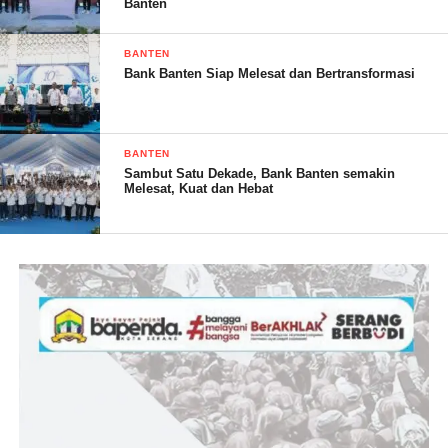
Banten
program kerja proritas dan strategis yang nantinya akan
dijalankan sebagai program kerja organisasi PJID khususnya
BANTEN
DPC kabupaten Serang.
Bank Banten Siap Melesat dan Bertransformasi
BANTEN
Sambut Satu Dekade, Bank Banten semakin
Melesat, Kuat dan Hebat
Senada dengan itu, penasehat DPC PJID Kabupaten Serang
Agung PS menyampaikan harapannya, untuk bersama-sama
bahu membahu membangun kerjasama dan solideritas, loyalitas
terhadap organisasi dan sesama anggota.