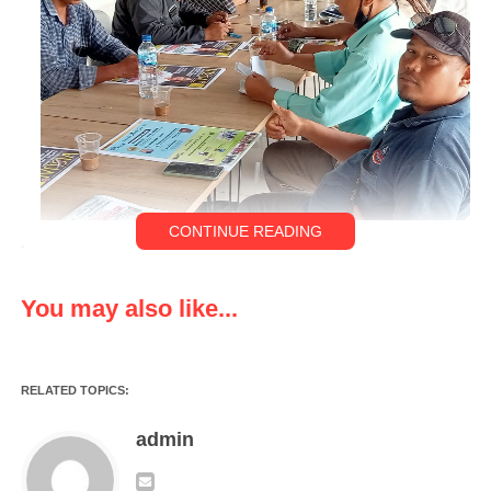
CONTINUE READING
.
SERANG;Rapat pengurus Dewan Perwakilan Cabang
You may also like...
Perkumpulan Jurnalis Indonesia Demokrasi (DPC PJID)
Kabupaten Serang yang dilaksanakan di Kantor Sekretariat DPC
PJID di desa Sentul Kecamatan Kragilan Kabupaten Serang
RELATED TOPICS:
pada Kamis, (20/10).
admin
Rapat yang di hadiri para pengurus tersebut mengagendakan
persiapan program kerja DPC PJID Kabupaten Serang kedepan.