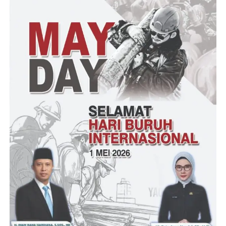
“Walau didalamnya ada banyak warna dan perbedaan namun
harus bisa menciptakan satu kesatuan, solideritas, loyalitas di
dalam satu wadah PJID, kerjasama dan sama-sama bekerja”
ujarnya.
Lebih lanjut Agung ,kepengurusan DPC PJID Kabupaten
Serang yang sudah mengantongi SK kepengurusan dari
pimpinan pusat.
Sebagai salah satu fungsi sosial kontrol, DPC PJID Kabupaten
Serang saat ini tengah konsen dan fokus menyusun langkah-
langkah untuk sosialisasi kepada masyarakat pada umumnya,
dan instansi pemerintah maupun swasta pada khususnya dan
akan siap bersinergi dalam rangka untuk pembangunan SDM,
bangsa dan negara,tutupnya.
Suprani