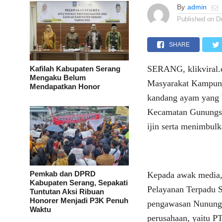
By
admin
Published on
D
SHARE
SERANG, klikviral.
Kafilah Kabupaten Serang
Mengaku Belum
Masyarakat Kampung
Mendapatkan Honor
kandang ayam yang 
Kecamatan Gunungsar
ijin serta menimbul
Pemkab dan DPRD
Kepada awak media,
Kabupaten Serang, Sepakati
Pelayanan Terpadu 
Tuntutan Aksi Ribuan
Honorer Menjadi P3K Penuh
pengawasan Nunung,
Waktu
perusahaan, yaitu P