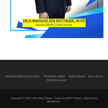
REDAKSI MEDIA KLIK VIRAL
PEDOMAN SIBER
PENOLAKAN
INFO IKLAN
TENTANG KAMI
Copyright © 2016 Click Mag Theme. Theme by MVP Themes, powered by
WordPress.