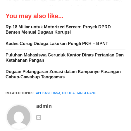
pembayarannya yang diklaimnya ada di dalam jok motor yang
diparkirkan di depan counter. Sebagai jaminan, terduga pelaku
You may also like...
meninggalkan handphone pribadinya di counter dan berjanji
Rp 18 Miliar untuk Motorized Screen: Proyek DPRD
untuk segera kembali.
Banten Menuai Dugaan Korupsi
Kades Curug Diduga Lakukan Pungli PKH – BPNT
Puluhan Mahasiswa Geruduk Kantor Dinas Pertanian Dan
Namun, ketika Inof dan Diah berharap agar terduga pelaku akan
Ketahanan Pangan
kembali untuk membayar dan mengambil kembali handphone
yang ditinggalkannya, nyatanya dia langsung melarikan diri
Dugaan Pelanggaran Zonasi dalam Kampanye Pasangan
Cabup-Cawabup Tanggamus
dengan menancap gas. Tindakan tersebut membuat Inof dan
Diah merasa kecewa dan dirugikan, terlebih lagi handphone
yang ditinggalkan terduga pelaku juga bermasalah, seperti layar
RELATED TOPICS:
APLIKASI
,
DANA
,
DIDUGA
,
TANGERANG
yang rusak dan banyak kerusakan lainnya.
admin