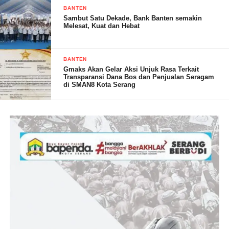
BANTEN
Kejadian ini juga menjadi peringatan bagi pemilik atau penjaga
Sambut Satu Dekade, Bank Banten semakin
counter handphone lainnya agar lebih berhati-hati dalam
Melesat, Kuat dan Hebat
melayani calon konsumen. Modus operandi kejahatan semakin
pelik dan beragam, sehingga dibutuhkan tingkat kewaspadaan
BANTEN
yang tinggi untuk melindungi diri dan usaha dari tindak
Gmaks Akan Gelar Aksi Unjuk Rasa Terkait
kejahatan semacam ini.
Transparansi Dana Bos dan Penjualan Seragam
di SMAN8 Kota Serang
(Hermawan/ RG)
Post Views:
22