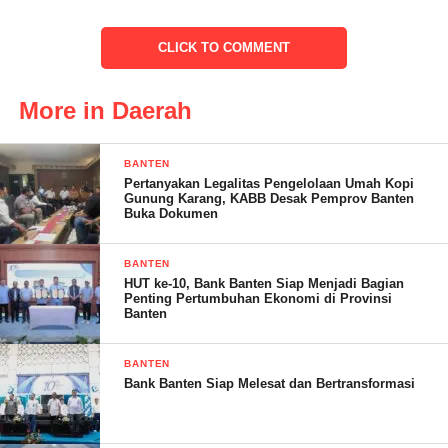
CLICK TO COMMENT
More in Daerah
BANTEN
Pertanyakan Legalitas Pengelolaan Umah Kopi
Gunung Karang, KABB Desak Pemprov Banten
Buka Dokumen
Inof dan Diah berharap agar terduga pelaku memiliki itikad baik
BANTEN
untuk mengembalikan handphone yang ditinggalkannya serta
HUT ke-10, Bank Banten Siap Menjadi Bagian
Penting Pertumbuhan Ekonomi di Provinsi
membayar dana sebesar Rp. 400.000,- yang telah masuk.
Banten
Mereka berharap tindakan ini bisa dilakukan dalam waktu dekat
untuk menghindari langkah hukum yang mungkin akan mereka
BANTEN
tempuh jika terduga pelaku tidak kooperatif.
Bank Banten Siap Melesat dan Bertransformasi