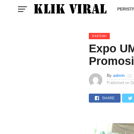
PERIST
DAERAH
Expo UM
Promos
By
admin
Published on
D
SHARE