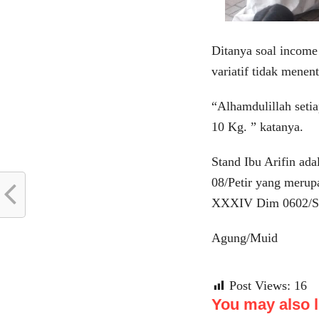
Ditanya soal income
variatif tidak mene
“Alhamdulillah setia
10 Kg. ” katanya.
Stand Ibu Arifin ad
08/Petir yang merup
XXXIV Dim 0602/S
Agung/Muid
Post Views:
16
You may also li