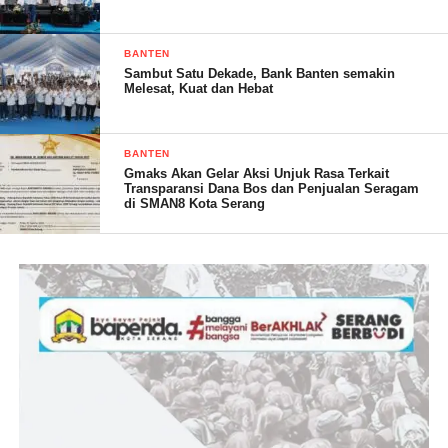
Sementara itu kepala Desa Margagiri, Kecamatan Pagelaran
Rendi Suharta mengatakan, pihaknya menyambut baik dengan
BANTEN
kegiatan sosial bagi komunitas terutama RX king. Sebagai,
Sambut Satu Dekade, Bank Banten semakin
selama ini komunitas RX king dinilai sebagai komunitas yang
Melesat, Kuat dan Hebat
urakan atau arogan.
“Saya uacapkan terimakasih sudah mengadakan acara tersebut
BANTEN
Gmaks Akan Gelar Aksi Unjuk Rasa Terkait
disini (diwilayahnya), dengan menyantuni anak yatim piatu.
Transparansi Dana Bos dan Penjualan Seragam
Semoga YRKB terus berbuat baik dan kompak selalu,” katanya.
di SMAN8 Kota Serang
(YEN/RG)
Post Views:
13