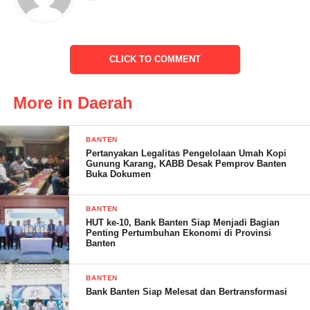
CLICK TO COMMENT
More in Daerah
BANTEN
Kata dia, kedepan pihaknya bersama member yang lain akan
Pertanyakan Legalitas Pengelolaan Umah Kopi
Gunung Karang, KABB Desak Pemprov Banten
rutin mengagendakan kegiatan sosial, sehingga dengan
Buka Dokumen
keberadaan komunitas RX king bisa dirasakan manfaatnya oleh
masyarakat luas.
BANTEN
HUT ke-10, Bank Banten Siap Menjadi Bagian
“Mungkin kedepan kita akan agendakan terus kegiatan sosial
Penting Pertumbuhan Ekonomi di Provinsi
Banten
lainnya, agar ini menjadi program juga bagi member semuanya.
Sebab dengan sosial ini mudah-mudahan bisa menjalin
BANTEN
kekompakan semua member,” ucapnya.
Bank Banten Siap Melesat dan Bertransformasi