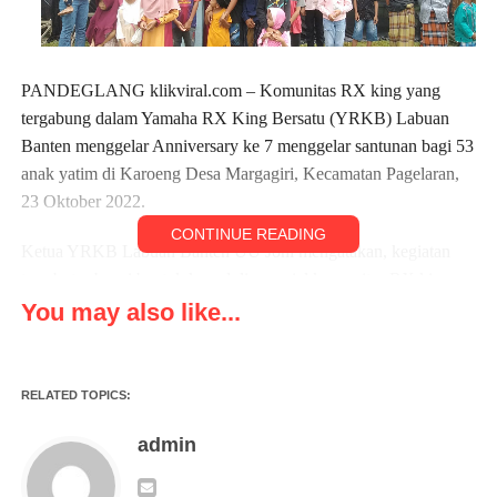
PANDEGLANG klikviral.com – Komunitas RX king yang
tergabung dalam Yamaha RX King Bersatu (YRKB) Labuan
Banten menggelar Anniversary ke 7 menggelar santunan bagi 53
anak yatim di Karoeng Desa Margagiri, Kecamatan Pagelaran,
23 Oktober 2022.
CONTINUE READING
Ketua YRKB Labuan Banten UU Joni mengatakan, kegiatan
tersebut sebagai bentuk kepedulian sosial komunitas RX king
kepada sesama. Soalnya, dengan berbagi tersebut, diharapkan
You may also like...
bisa menumbuhkan jiwa sosial bagi semua member RX king.
“Alhamdulillah, kami bisa berbagi dalam acara Anniversary ke 7
RELATED TOPICS:
dengan anak yatim piatu yang ada di wilayah Kecamatan
Pagelaran,” kata Uu Joni.
admin