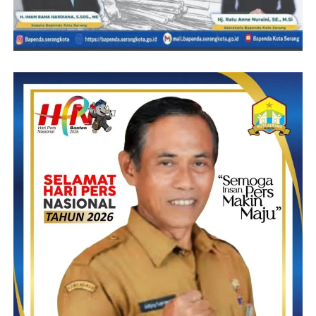
“Pelatihan SDM Pokdarwis ini dilaksanakan selama satu hari
yang diisi dengan penyampaian materi dari kepala dinas atau
kadispar Kabupaten Pandeglang,” jelasnya.
(YEN/RG)
Post Views:
15