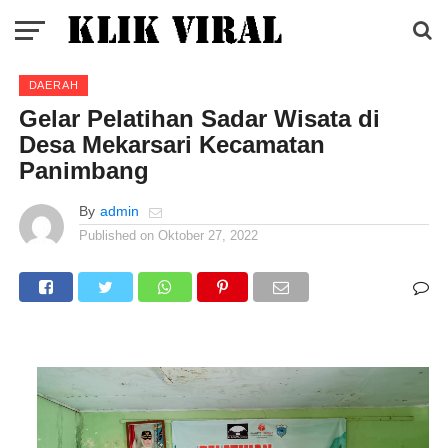
DAERAH
Gelar Pelatihan Sadar Wisata di
Desa Mekarsari Kecamatan
Panimbang
By
admin
Published on
Oktober 27, 2022