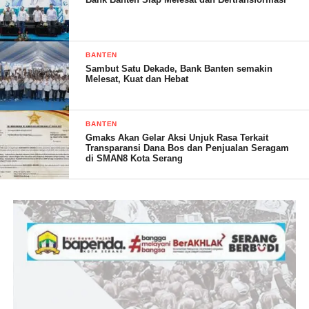
BANTEN
Sambut Satu Dekade, Bank Banten semakin
Melesat, Kuat dan Hebat
BANTEN
Gmaks Akan Gelar Aksi Unjuk Rasa Terkait
Transparansi Dana Bos dan Penjualan Seragam
di SMAN8 Kota Serang
Hal senada juga disampaikan oleh Sekretaris Desa Mekarsari
Nuryana bahwa, di masa pandemi ini banyak warga dan pemuda
Desa yang sebelumnya telah bekerja di dunia pariwisata di PHK
dan kini kembali ke Desa. Sehingga tenaga dan pemikiran