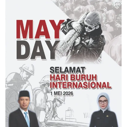
mereka perlu diakomodir untuk membangun potensi wisata yang
ada di Desa Mekarsari.
“Kami ingin mengembangkan atraksi wisata Desa apa adanya
sesuai budaya dan potensi yang ada,” ujarnya.
Sementara Ketua Pokdarwis Desa Mekarsari Saprudin
memaparkan, berawal dari obrolan santai bulan September 2020
lalu akhirnya muncul gagasan untuk membentuk Pokdarwis.
Ide tersebut terus bergulir dan mendapat dukungan dari aparat,
tokoh dan pemuda di Desanya. Kemudian disepakati
membentuk Pokdarwis dengan nama Pokdarwis Alam Jaya dan
kini sudah mengantongi SK Perbekel No. 23 tertanggal 23
Desember 2020 dan menjadi unit kerja Bumdes Desa Mekarsari
Menurutnya, pengembangan SDM dan atraksi Desa wisata juga
sebagai salah satu bentuk inovasi dan adaptasi