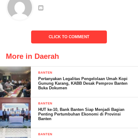
Taruna Kecamatan Walantaka dan Pengurus Karang Taruna
tingkat Kelurahan se kecamatan Walantaka. Sekaligus dalam
Momen tersebut digelar pembagian hadiah kepada peserta
pemenang lomba lomba dalam rangka memperingati maulid
Nabi Muhmmad S. A. W. yang di rangkaikan Bulan Bakti
CLICK TO COMMENT
Karang Taruna.
More in Daerah
BANTEN
Pertanyakan Legalitas Pengelolaan Umah Kopi
Harapan panitia kedepan Menjadi momen kegiatan bisa menjadi
Gunung Karang, KABB Desak Pemprov Banten
Buka Dokumen
tolak ukur kekompakan para pemuda
BANTEN
HUT ke-10, Bank Banten Siap Menjadi Bagian
Penting Pertumbuhan Ekonomi di Provinsi
Edi S – RG
Banten
BANTEN
Post Views:
24