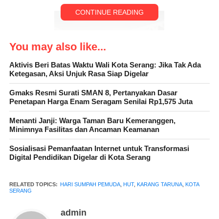
CONTINUE READING
You may also like...
Aktivis Beri Batas Waktu Wali Kota Serang: Jika Tak Ada
Ketegasan, Aksi Unjuk Rasa Siap Digelar
Gmaks Resmi Surati SMAN 8, Pertanyakan Dasar
Penetapan Harga Enam Seragam Senilai Rp1,575 Juta
Menanti Janji: Warga Taman Baru Kemeranggen,
Minimnya Fasilitas dan Ancaman Keamanan
Sosialisasi Pemanfaatan Internet untuk Transformasi
Digital Pendidikan Digelar di Kota Serang
Menurut Odi, pada acara kegiatan upacara atau apel Peringatan
Hari Sumpah Pemuda, 20 Oktober 2023 yang ke-95, dihadiri
RELATED TOPICS:
HARI SUMPAH PEMUDA
,
HUT
,
KARANG TARUNA
,
KOTA
SERANG
Muspika Kecamatan Walantaka, Camat Walantaka, Kapolsek,
Danramil, Kepala Puskesmas, Kepala KUA, Pengurus Karang
admin