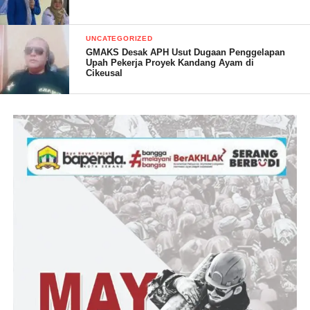
Milyon Dolar Kazandıran Slot Oyunları
En Az Bir Kez Oynamanız Gereken 5
UNCATEGORIZED
GMAKS Desak APH Usut Dugaan Penggelapan
Online Slot
Upah Pekerja Proyek Kandang Ayam di
Cikeusal
Bet Türkiye Yeni Giriş Adresi
Türkiye’de İddaa Oyunları
Canlı Casino
Bet destek servisi ve destek uzmanları
bet Tv Oyunları
bet’te bahis oynamak güvenli midir?
1xbet’te hangi ödeme seçenekleri
mevcuttur?
Kredi kartı kullanımı özellikle son yıllarda sanal ortamda daha