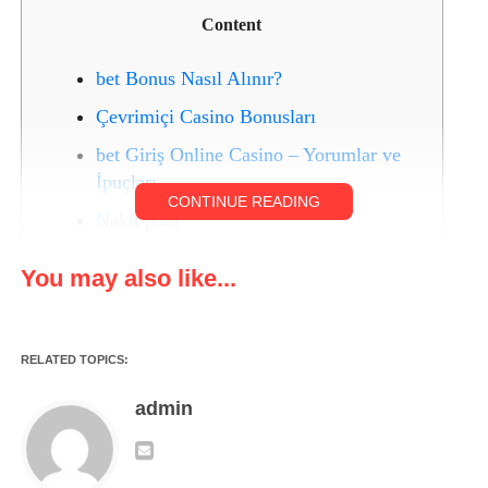
Content
bet Bonus Nasıl Alınır?
Çevrimiçi Casino Bonusları
bet Giriş Online Casino – Yorumlar ve
İpuçları
CONTINUE READING
Nakit para
1xbet kumarhane oyunlarındaki
You may also like...
minimum bahis miktarı nedir?
Bet mobil giriş adresi nereden bulunur?
Crazy Time Çark Oyunu
RELATED TOPICS:
Casino
admin
Sonuç
bet Mobil Giriş Adresi