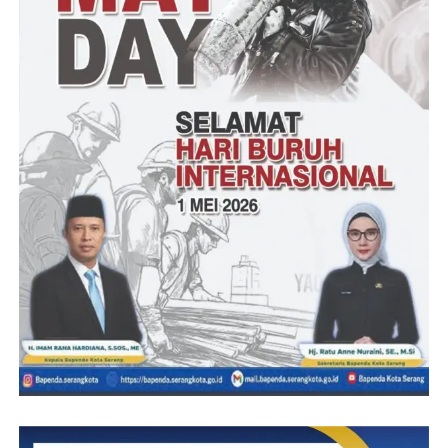
güvenilir bir şekilde tercih edilmektedir. 1xbet Kredi Kartı İle
Ödeme Yapma 2023 detaylarında sistemin güven açısından hangi
hususlara dikkat ettiği net bir şekilde görülmektedir. Bu nedenle
sizler de en azından One Bahis kadar güven ortamı sağlayan
sistemlere yatırım amacıyla kredi kartı kullanımını tercih
edebilirsiniz.
Bunun yansıması olarak da Türk bahis siteleri
giderek popülerlik kazanıyor.
Bedava Bahis Bakiyeleri fırsatları ise şüphesiz
tercih edilebilirliklerini artırmaktadır.
Belge onay süreci, 1xbet Giriş’te para çekme
işlemi yapmak isteyenler için bir zorluk olabilir.
Ayrıca Türk bahis şirketlerinin başarılı
uygulamalara sahip olmaları da cazibelerini
artırmaktadır..