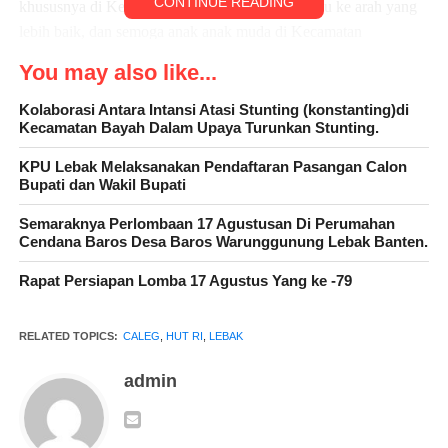
CONTINUE READING
khususnya di Kecamatan Kalanganyar lebih maju ke arah yang
lebih baik, dan semoga anak anak muda di Kecamatan
Kalanganyar semoga sukses sesuai bidangnya masing masing,
You may also like...
untuk itu, saya berharap anak muda semua bersatu untuk
kemajuan bangsa dan khususnya di Kecamatan Kalanganyar,
Kolaborasi Antara Intansi Atasi Stunting (konstanting)di
Kecamatan Bayah Dalam Upaya Turunkan Stunting.
meraih kesejahteran sesuai yang di harapkan,”ujarnya.
KPU Lebak Melaksanakan Pendaftaran Pasangan Calon
Bupati dan Wakil Bupati
Semaraknya Perlombaan 17 Agustusan Di Perumahan
Cendana Baros Desa Baros Warunggunung Lebak Banten.
Rapat Persiapan Lomba 17 Agustus Yang ke -79
RELATED TOPICS:
CALEG
,
HUT RI
,
LEBAK
admin