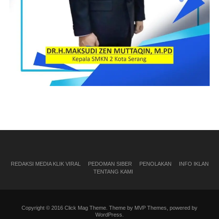
REDAKSI MEDIA KLIK VIRAL
PEDOMAN SIBER
PENOLAKAN
INFO IKLAN
TENTANG KAMI
Copyright © 2016 Click Mag Theme. Theme by MVP Themes, powered by
WordPress.