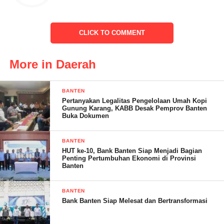
Menurut H. Suryana, di era digitalisasi ini, semua sudah semakin
CLICK TO COMMENT
maju dan mudah. Namun, meski begitu, perjuangan untuk
meraih kesejehteraan masih harus di perjuangkan dan di raih.
More in Daerah
BANTEN
“Tentu, untuk meraih semua itu, kita harus bersatu bersama sama
Pertanyakan Legalitas Pengelolaan Umah Kopi
gotong royong membangun kesatuan dan persatuan untuk
Gunung Karang, KABB Desak Pemprov Banten
Buka Dokumen
memajukan daerah dan khususnya di Kecamatan
Kalanganyar,”harapnya.
BANTEN
HUT ke-10, Bank Banten Siap Menjadi Bagian
Penting Pertumbuhan Ekonomi di Provinsi
Banten
BANTEN
(R.haryanto)
Bank Banten Siap Melesat dan Bertransformasi