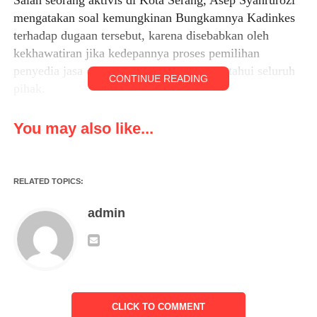
mengatakan soal kemungkinan Bungkamnya Kadinkes
terhadap dugaan tersebut, karena disebabkan oleh
kekhawatiran jika kedepannya proses pemilihan
penyedia jasa di Dinkes Kota Serang diketahui seluruh
CONTINUE READING
pihak.
“Kalau dijelaskan nantinya masyarakat dan pembaca
You may also like...
tahu bagaimana proses pemilihan penyedia jasa. Jadi
mungkin ini yang menjadi diam nya Kadinkes Kota
Serang,” ujarnya, Kamis (01/08/2024).
RELATED TOPICS:
Dalam hal ini, Asep juga meminta agar Pj Walikota
admin
dapat mewakili pejabat Dinkes untuk menjelaskan
mengenai proses pemilihan penyedia jasa di Dinkes
Kota Serang, serta meminta penjelasan kepada
Kadinkes mengenai dugaan permasalahan tersebut.
“Kalau sudah begini, harusnya Pj Walikota turun
CLICK TO COMMENT