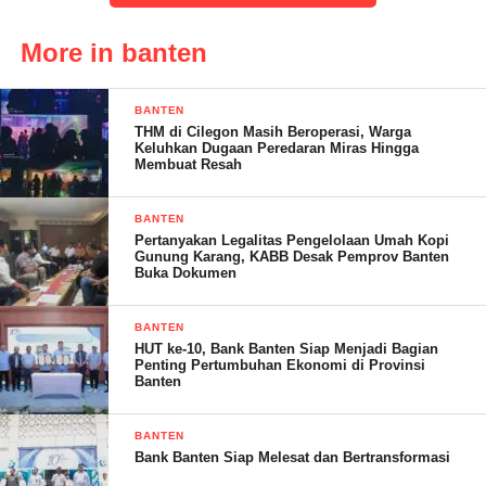
tangan. Kalau diam saja, berarti apa bedanya dengan
Kadinkes,” jelasnya.
More in banten
Terpisah, Sekretaris Dinkes Kota Serang Dr. Teja Ratri meminta
BANTEN
agar pihak media mengkonfirmasi dugaan persoalan itu langsung
THM di Cilegon Masih Beroperasi, Warga
kepada Pejabat Pembuat Komitmen (PPK). Namun, berdasarkan
Keluhkan Dugaan Peredaran Miras Hingga
Membuat Resah
yang ia tahu, jika dalam pelaksannya telah sesuai dengan
ketentuan yang berlaku.
BANTEN
Pertanyakan Legalitas Pengelolaan Umah Kopi
“Mangga konfirmasi ke PPK terkait hal itu. Tapi,
Gunung Karang, KABB Desak Pemprov Banten
sepengetahuan saya dilaksanakan sesuai dengan
Buka Dokumen
ketentuan,” ungkapnya melalui seluler. (Dinar)
BANTEN
Post Views:
20
HUT ke-10, Bank Banten Siap Menjadi Bagian
Penting Pertumbuhan Ekonomi di Provinsi
Banten
BANTEN
Bank Banten Siap Melesat dan Bertransformasi