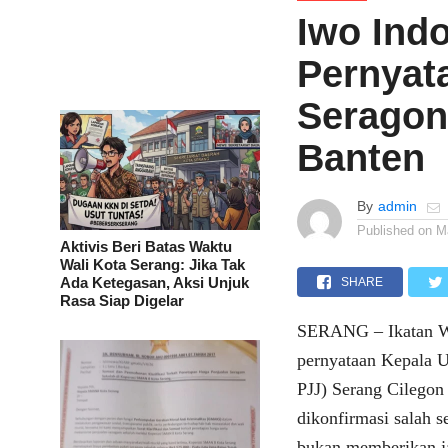
Iwo Ind
Pernyat
Seragon
Banten
By
admin
Published on
M
Aktivis Beri Batas Waktu
Wali Kota Serang: Jika Tak
Ada Ketegasan, Aksi Unjuk
SHARE
Rasa Siap Digelar
SERANG – Ikatan Wa
pernyataan Kepala U
PJJ) Serang Cilegon
dikonfirmasi salah s
bukan memberikan j