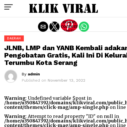
Exit mobile version
/home/u350847392/domains/k
content/themes/click-
mag/amp-
single.php
DAERAH
on line
77
JLNB, LMP dan YANB Kembali adaka
Warning
:
Pengobatan Gratis, Kali Ini Di Kelur
Trying
Terumbu Kota Serang
to
access
array
By
admin
offset
on
Published on
November 13, 2022
value
of type
bool in
Warning
: Undefined variable $post in
/home/u350847392/domains
/home/u350847392/domains/klikviral.com/public_
content/themes/click-
content/themes/click-mag/amp-single.php
on line
mag/amp-
single.php
Warning
: Attempt to read property "ID" on null in
on line
/home/u350847392/domains/klikviral.com/public_
77
content/themes/click-mag/amp-single.php
on line
"