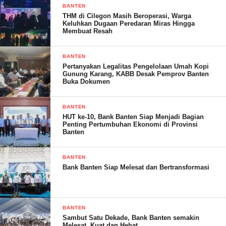
guru.
BANTEN
THM di Cilegon Masih Beroperasi, Warga
Keluhkan Dugaan Peredaran Miras Hingga
Kepala Dindikbud Kabupaten Serang Asep Nugraha
Membuat Resah
mengatakan pihaknya berterima kasih atas informasi tersebut,
karena sebagai bahan pelengkap untuk kontrol.
BANTEN
Pertanyakan Legalitas Pengelolaan Umah Kopi
Gunung Karang, KABB Desak Pemprov Banten
“Terimakasih informasinya, untuk melengkapi bahan
Buka Dokumen
kontrol kita,” ujarnya. (Dinar)
BANTEN
Post Views:
21
HUT ke-10, Bank Banten Siap Menjadi Bagian
Penting Pertumbuhan Ekonomi di Provinsi
Banten
BANTEN
Bank Banten Siap Melesat dan Bertransformasi
BANTEN
Sambut Satu Dekade, Bank Banten semakin
Melesat, Kuat dan Hebat