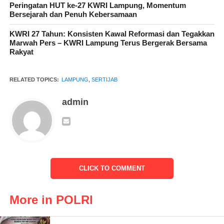
jajaran Polres Tanggamus, dengan personel upacara itu diikuti
Peringatan HUT ke-27 KWRI Lampung, Momentum
Bersejarah dan Penuh Kebersamaan
personel gabungan, perwakilan personel Polsek jajaran, ASN
Polres dan Ketua PC Bhayangkari beserta anggotanya.
KWRI 27 Tahun: Konsisten Kawal Reformasi dan Tegakkan
Marwah Pers – KWRI Lampung Terus Bergerak Bersama
Rakyat
Sertijab tersebut dipimpin langsung Kapolres Tanggamus, AKBP
RELATED TOPICS:
LAMPUNG
,
SERTIJAB
Siswara Hadi Chandra, S.I.K merupakan tindak lanjut dari
keputusan Kapolda Lampung tanggal 31 Oktober 2023, tentang
admin
Pemberhentian dari dan Pengangkatan dalam Jabatan di
Lingkungan Polda Lampung.
CLICK TO COMMENT
Prosesi Sertijab digelar sederhana melalui rangkaian laporan
pejabat yang serah terima dan pejabat pengukuhan dilanjutkan
dengan penandatangan memori Sertijab.
More in POLRI