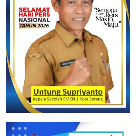
tantangan dan juga peluang bagi keberhasilan tugas.
“Saya harapkan saudara dapat melaksanakan semua tugas dan
kewajiban sebagaimana mestinya serta mendukung tercipatanya
program Polres Tanggamus yang bersinar (Bersih, Resposible,
Sinergris, Amanah dan Responsif),” tegasnya.
Diketahui, pejabat baru Kabagren Kompol Samsuri sebelumnya
Kasat Intelkam Polresta Bandar Lampung, pejabat lama AKP
Sarwani selanjutnya menjabat PS. Kasiaga 1 Bag Dalops Roops
Polda Lampung.
Pejabat baru Kabag Ren Kompol Muji Harjono sebelumnya
Kabagren Polres Lampung Barat, pejabat lama Kompol