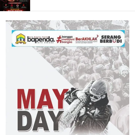
bersangkutan.
“Oleh karena itu hendaknya disikapi sebagai sesuatu yang wajar.
Hal ini dilakukan untuk lebih meningkatkan kinerja guna
tercapainya keberhasilan pelaksanaan tugas Polri sebagai
Pemelihara Kamtibmas, Penegak Hukum, Pelindung, Pengayom
dan Pelayan Masyarakat,” kata AKBP Siswara Hadi Chandra
dalam amanatnya.
Kesempatan itu, Kapolres mengucapkan terima kasih dan
penghargaan setinggi-tingginya kepada atas kinerja Kompol
Takarinto Rudi Susilo, AKP Sarwani, AKP Amsar, AKP Deddy
Wahyudi, AKP Made Sudastra dan Ipda Adi Setiawan atas
kinerja, kerjasama, kreasi dan inovasi saat menjabat Kabag,