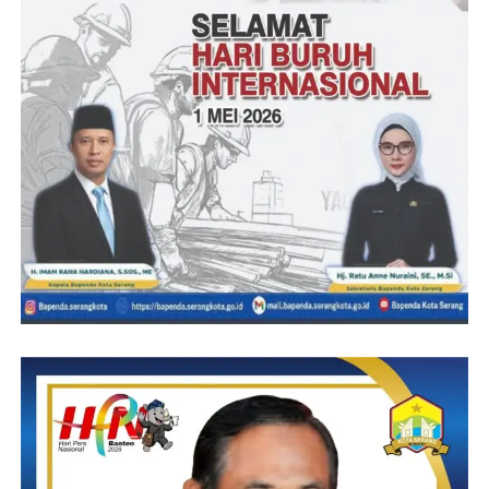
Kasat dan Kapolsek di Polres Tanggamus.
“Saya yakin dan percaya dengan bekal pengalaman saudara
selama ini. Saudara akan dapat menyesuaikan diri dengan situasi
dan kondisi ditempat yang baru,” ucapnya.
Kepada pejabat baru, Kapolres mengucapkan selamat atas
pengangkatan menjadi Kabag Ops, Kabagren, Kasat Lantas,
Kasat Narkoba dan Kapolsek Kota Agung dan Cukuh Balak.
Ia berharap upaya-upaya yang telah dilaksanakan oleh pejabat
lama hendaknya dapat dipelihara secara dinamis dan
ditingkatkan, kekurangan yang ada sebaiknya dapat dijadikan