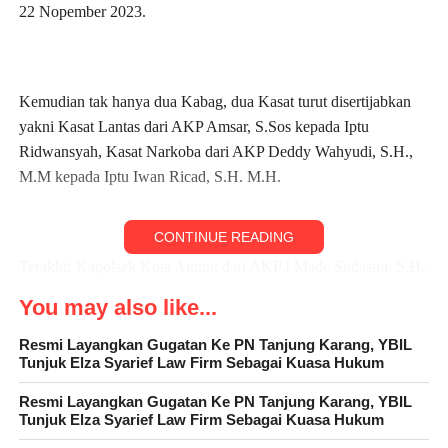
22 Nopember 2023.
Kemudian tak hanya dua Kabag, dua Kasat turut disertijabkan
yakni Kasat Lantas dari AKP Amsar, S.Sos kepada Iptu
Ridwansyah, Kasat Narkoba dari AKP Deddy Wahyudi, S.H.,
M.M kepada Iptu Iwan Ricad, S.H. M.H.
CONTINUE READING
Terakhir Kapolsek Kota Agung dari AKP I Made Sudastra, S.H.,
M.H kepada AKP Amsar, S.Sos dan Kapolsek Cukuh Balak dari
You may also like...
Ipda Adi Setiawan, S.H., kepada Ipda Joko Wahyudi.
Resmi Layangkan Gugatan Ke PN Tanjung Karang, YBIL
Tunjuk Elza Syarief Law Firm Sebagai Kuasa Hukum
Resmi Layangkan Gugatan Ke PN Tanjung Karang, YBIL
Kegiatan dihadiri Wakapolres Kompol Agung Ferdika, S.H.,
Tunjuk Elza Syarief Law Firm Sebagai Kuasa Hukum
M.H. dan para Pejabat Utama dan para perwira. Kapolsek