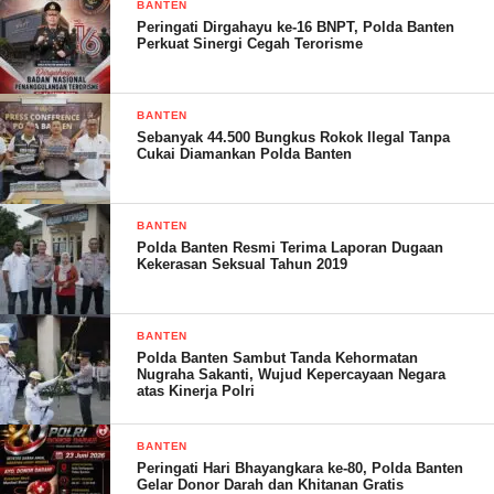
BANTEN
Peringati Dirgahayu ke-16 BNPT, Polda Banten
Perkuat Sinergi Cegah Terorisme
BANTEN
Sebanyak 44.500 Bungkus Rokok Ilegal Tanpa
Cukai Diamankan Polda Banten
Usai Sertijab, Kapolres didampingi Ketua PC Bhayangkari
BANTEN
Polda Banten Resmi Terima Laporan Dugaan
bersama para perwira serta Kapolsek jajaran memberikan salam
Kekerasan Seksual Tahun 2019
jabat tangan sebagai ucapan selamat bertugas kepada pejabat
lama dan maupun pejabat baru.
BANTEN
Polda Banten Sambut Tanda Kehormatan
Nugraha Sakanti, Wujud Kepercayaan Negara
atas Kinerja Polri
Kapolres AKBP Siswara Hadi Chandra mengatakan mutasi
pejabat di lingkungan Polda Lampung merupakan salah satu
BANTEN
upaya penyegaran organisasi pada aspek sumber daya manusia
Peringati Hari Bhayangkara ke-80, Polda Banten
Gelar Donor Darah dan Khitanan Gratis
dan aspek pembinaan kesatuan, serta pembinaan karier yang