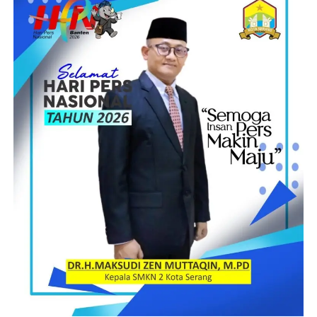
Takarinto Rudi Susilo menjabat sebagai Gadik Muda 7 SPN
Polda Lampung.
Pejabat baru Kasat Lantas Iptu Ridwansyah sebelumnya
menjabat Pamin 6 Subbag Renmin Bidtik Polda Lampung,
pejabat lama AKP Amsar menjabat Kapolsek Kota Agung.
Pejabat baru Kasat Narkoba Iptu Iwan Ricar sebelumnya PS
Panit 1 Unit 3 Subdit 1 Ditresnarkoba Polda Lampung. Pejabat
lama AKP Deddy Wahyudi menjabat Kanit 1 Subdit 1
Ditresnarkoba Polda Lampung.
Pejabat baru Kapolsek Kota Agung, AKP Amsar sebelumnya