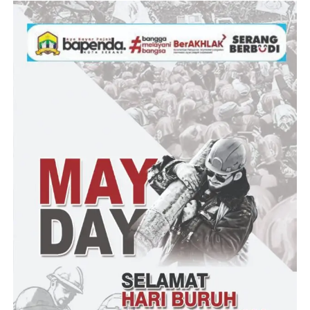
Lebih lanjut dijelaskannya, dua orang tersangka lainnya
diamankan di TKP daerah Kelurahan Sari Kelapa dengan
korban AM dari pihak ormas keagamaan. Menurut Direktur,
untuk TKP di Sari Kelapa ini, pihaknya masih melakukan
pengembangan, di mana ditemukan fakta ada tersangka yang lari
ke Kota Manado, Tomohon dan Minahasa.
“Kita masih melakukan pengembangan tersangka. Jadi tidak
menutup kemungkinan akan ada tersangka baru yang
ditetapkan,” ujarnya.
Atas perbuatannya, para tersangka dijerat Pasal 170 dan Pasal
338 dengan ancaman hukuman penjara 15 tahun.