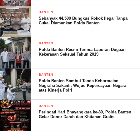
BANTEN
Sebanyak 44.500 Bungkus Rokok Ilegal Tanpa
Cukai Diamankan Polda Banten
BANTEN
Polda Banten Resmi Terima Laporan Dugaan
Kekerasan Seksual Tahun 2019
Ditambahkan Dirreskrimum Polda Sulut Kombes. Pol. Gani
BANTEN
Siahaan, tujuh orang tersangka yang ditahan, lima orang di
Polda Banten Sambut Tanda Kehormatan
antaranya berinisial FS, GL, BL, AQ, dan LA. Mereka terlibat
Nugraha Sakanti, Wujud Kepercayaan Negara
atas Kinerja Polri
dalam kejadian di TKP jalan Sudirman dengan korban dari
ormas adat.
BANTEN
Peringati Hari Bhayangkara ke-80, Polda Banten
“Dari kelima tersangka ini ada satu orang yang merupakan anak
Gelar Donor Darah dan Khitanan Gratis
di bawah umur,” ungkapnya.