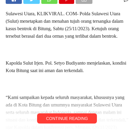
Sulawesi Utara, KLIKVIRAL. COM- Polda Sulawesi Utara
(Sulut) menetapkan dan menahan tujuh orang tersangka dalam
kasus bentrok di Bitung, Sabtu (25/11/2023). Ketujuh orang
tersebut berasal dari dua ormas yang terlibat dalam bentrok.
Kapolda Sulut Irjen. Pol. Setyo Budiyanto menjelaskan, kondisi
Kota Bitung saat ini aman dan terkendali.
“Kami sampaikan kepada seluruh masyarakat, khususnya yang
ada di Kota Bitung dan umumnya masyarakat Sulawesi Utara
serta seluruh masyarakat Indonesia, sampai dengan malam ini
CONTINUE READING
situasi dan kondisi di wilayah Kota Bitung aman dan terkendali,”
ujar Kapolda dalam konferensi pers, Minggu, (26/11/2023).