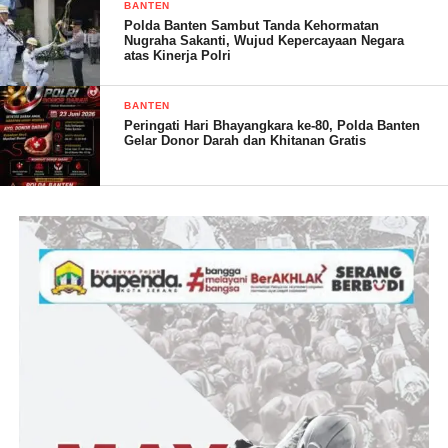
BANTEN
anggota Polda Banten selama saya menjabat sebagai Kapolda.
Polda Banten Sambut Tanda Kehormatan
Nugraha Sakanti, Wujud Kepercayaan Negara
Saya mohon diri dan pamit karena mendapatkan tugas baru dari
atas Kinerja Polri
pimpinan diluar struktur Polri,” ucapnya.
BANTEN
Peringati Hari Bhayangkara ke-80, Polda Banten
Gelar Donor Darah dan Khitanan Gratis
Sementara itu Kapolda Banten yang baru Irjen Pol Abdul Karim
menyampaikan selamat kepada Irjen Pol Rudy Heriyanto yang
mendapatkan kepercayaan dari pimpinan untuk tugas barunya.
“Dengan ini saya mengucapkan selamat atas amanah pimpinan
kepada Irjen Pol Rudy Heriyanto yang akan menjabat sebagai
Sekjen KKP. Ini merupakan penugasan diluar stuktur Polri dan
promosi menjadi Komjen dan akan segera dilantik. Sukses dapat
menghiasai karir Jenderal,” ucapnya.