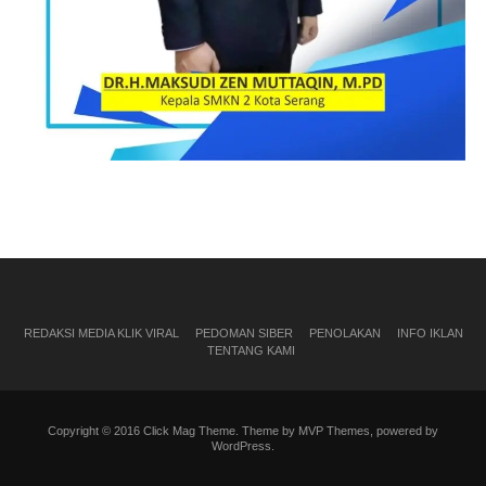
REDAKSI MEDIA KLIK VIRAL
PEDOMAN SIBER
PENOLAKAN
INFO IKLAN
TENTANG KAMI
Copyright © 2016 Click Mag Theme. Theme by MVP Themes, powered by
WordPress.