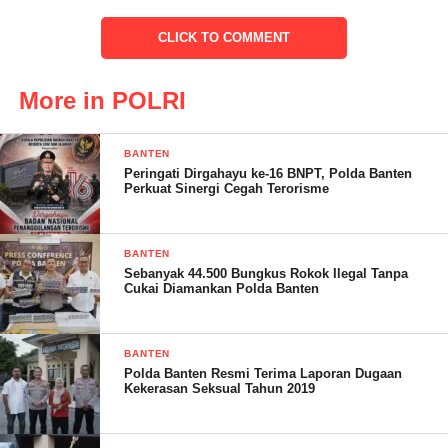
CLICK TO COMMENT
Dalam kesempatan tersebut, Rudy juga meminta maaf kepada
More in POLRI
seluruh anggotanya atas kesalahan dan kekurangan selama
memimpin Polda Banten.
BANTEN
Peringati Dirgahayu ke-16 BNPT, Polda Banten
Perkuat Sinergi Cegah Terorisme
BANTEN
Sebanyak 44.500 Bungkus Rokok Ilegal Tanpa
Cukai Diamankan Polda Banten
BANTEN
Polda Banten Resmi Terima Laporan Dugaan
Kekerasan Seksual Tahun 2019
“Mohon maaf, karena merasa belum cukup melayani, mohon
maaf apabila ada perbuatan yang kurang berkenan selama berada
di Polda Banten. Terimakasih atas loyalitas dan dedikasi seluruh