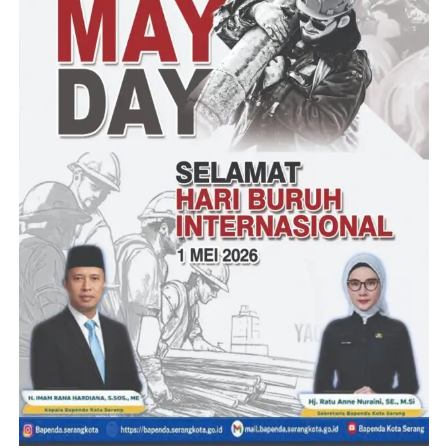
Abdul menambahkan bahwa kedepannya Polda Banten
menghadapi tantangan Kamtibmas dan sosial yang perlu
diwaspadai. “Saat ini kita dalam rangka Operasi Mantap Brata
tentunya tantangan Kamtibmas yang perlu diwaspadai untuk
pengamanan Pemilu, karena potensi gangguan Kamtibmas dan
sosial yang akan meningkat,” ucap Abdul.
(SN/Bidhumas Polda Banten)
Post Views:
18