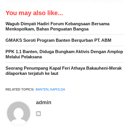
untuk menyambut Kapolda Banten yang baru dan kegiatan di isi
dengan tarian tradisional Banten diiringi musik khas Banten serta
You may also like...
atraksi rampak bedug yang dilakukan oleh personel Satbrimob
Polda Banten.
Wagub Dimyati Hadiri Forum Kebangsaan Bersama
Menkopolkam, Bahas Penguatan Bangsa
GMAKS Soroti Program Banten Berqurban PT. ABM
Dalam amanatnya Kapolda Banten Irjen Pol Rudy Heriyanto
PPK 1.1 Banten, Diduga Bungkam Aktivis Dengan Amplop
optimis bahwa dengan kepemimpinan Kapolda yang baru, Polda
Melalui Pelaksana
Banten akan jauh lebih baik lagi. Karena diakui sosok Kapolda
Seorang Penumpang Kapal Feri Athaya Bakauheni-Merak
Banten Irjen Pol Abdul Karim ditunjang dengan tugas yang luar
dilaporkan terjatuh ke laut
biasa.
RELATED TOPICS:
BANTEN
,
KAPOLDA
admin
“Semoga kedepannya Polda Banten bisa lebih baik, apalagi
beliau ditunjang dengan tugas yang luar biasa. Selamat kepada
Irjen Pol Abdul Karim sukses mengemban tugas sebagai
Kapolda Banten,” ucap Rudy.